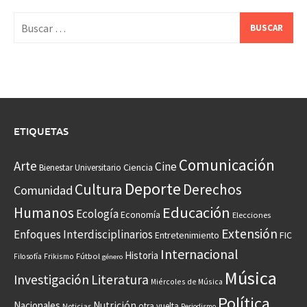
Buscar:
ETIQUETAS
Comunicación
Arte
Cine
Ciencia
Bienestar Universitario
Deporte
Cultura
Derechos
Comunidad
Educación
Humanos
Ecología
Economía
Elecciones
Extensión
Enfoques Interdisciplinarios
Entretenimiento
FIC
Internacional
Historia
Frikismo
Fútbol
Filosofía
género
Música
Investigación
Literatura
Miércoles de Música
Política
Nacionales
Nutrición
otra vuelta
Noticias
Periodismo