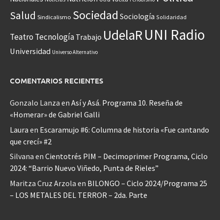
Sociedad
Salud
Sociología
Sindicalismo
Solidaridad
UNI Radio
UdelaR
Teatro
Tecnología
Trabajo
Universidad
Universo Alternativo
COMENTARIOS RECIENTES
Gonzalo Lanza
en
Así y Asá. Programa 10. Reseña de
«Homerar» de Gabriel Galli
Laura
en
Escaramujo #6: Columna de historia «Fue cantando
que crecí» #2
Silvana
en
Cientotrés PIM – Decimoprimer Programa, Ciclo
2024: “Barrio Nuevo Viñedo, Punta de Rieles”
Maritza Cruz Arzola
en
BILONGO – Ciclo 2024/Programa 25
– LOS METALES DEL TERROR – 2da. Parte