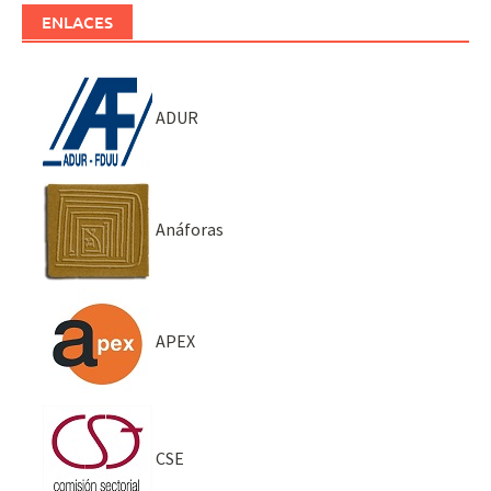
ENLACES
ADUR
Anáforas
APEX
CSE