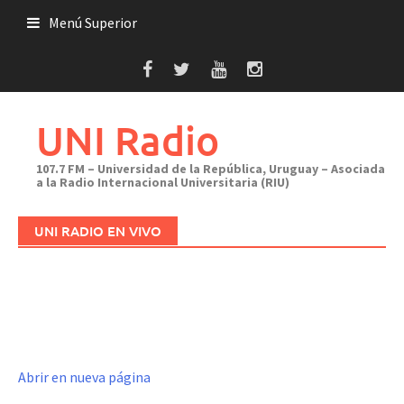
Saltar
Menú Superior
al
contenido
UNI Radio
107.7 FM – Universidad de la República, Uruguay – Asociada
a la Radio Internacional Universitaria (RIU)
UNI RADIO EN VIVO
Abrir en nueva página