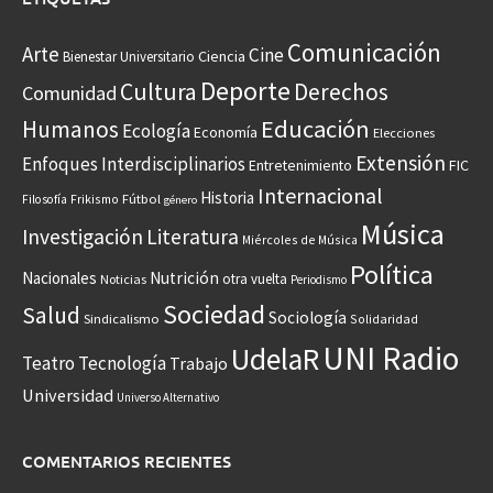
Comunicación
Arte
Cine
Ciencia
Bienestar Universitario
Deporte
Cultura
Derechos
Comunidad
Educación
Humanos
Ecología
Economía
Elecciones
Extensión
Enfoques Interdisciplinarios
Entretenimiento
FIC
Internacional
Historia
Frikismo
Fútbol
Filosofía
género
Música
Investigación
Literatura
Miércoles de Música
Política
Nacionales
Nutrición
otra vuelta
Noticias
Periodismo
Sociedad
Salud
Sociología
Sindicalismo
Solidaridad
UNI Radio
UdelaR
Teatro
Tecnología
Trabajo
Universidad
Universo Alternativo
COMENTARIOS RECIENTES