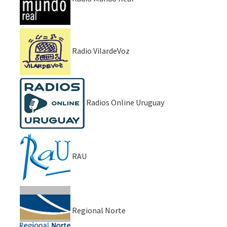
Radio VilardeVoz
Radios Online Uruguay
RAU
Regional Norte