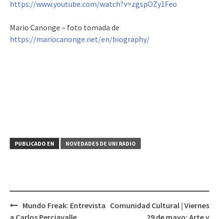
https://www.youtube.com/watch?v=zgspOZy1Feo
Mario Canonge – foto tomada de
https://mariocanonge.net/en/biography/
PUBLICADO EN
NOVEDADES DE UNI RADIO
Mundo Freak: Entrevista
Comunidad Cultural | Viernes
Navegación
a Carlos Perciavalle
29 de mayo: Arte y