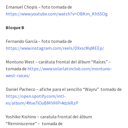
Emanuel Chopis – foto tomada de
https://www.youtube.com/watch?v=OBKm_KhSSOg
Bloque B
Fernando García – foto tomada de
https://www.instagram.com/reels/DXxscMqMEEp/
Montuno West – carátula frontal del álbum “Raíces” –
tomada de
https://www.solarlatinclub.com/montuno-
west-raices/
Daniel Pacheco – afiche para el sencillo “Wayru” tomado de
https://open.spotify.com/intl-
es/album/4Ysw7iOuBMIVHPi4dzkRzP
Yoshiko Kishino – caratula frontal del álbum
“Reminiscense” – tomada de