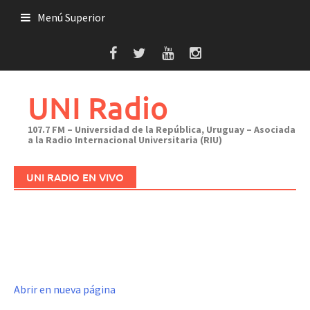
Saltar
Menú Superior
al
contenido
UNI Radio
107.7 FM – Universidad de la República, Uruguay – Asociada
a la Radio Internacional Universitaria (RIU)
UNI RADIO EN VIVO
Abrir en nueva página