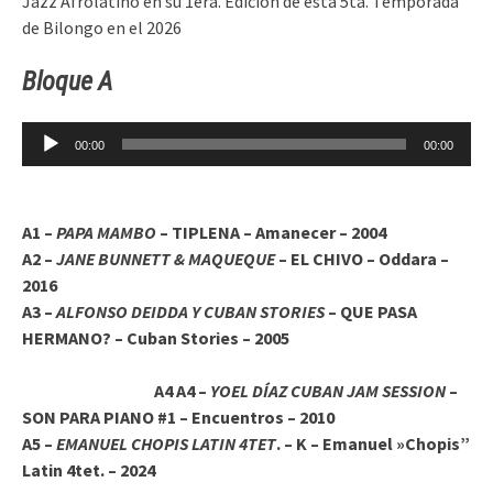
Jazz Afrolatino en su 1era. Edición de esta 5ta. Temporada
de Bilongo en el 2026
Bloque A
Reproductor
00:00
00:00
de
audio
A1 –
PAPA MAMBO
– TIPLENA – Amanecer – 2004
A2 –
JANE BUNNETT & MAQUEQUE
– EL CHIVO – Oddara –
2016
A3 –
ALFONSO DEIDDA Y CUBAN STORIES
– QUE PASA
HERMANO? – Cuban Stories – 2005
A4 A4 –
YOEL DÍAZ CUBAN JAM SESSION
–
SON PARA PIANO #1 – Encuentros – 2010
A5 –
EMANUEL CHOPIS LATIN 4TET
. – K – Emanuel »Chopis”
Latin 4tet. – 2024