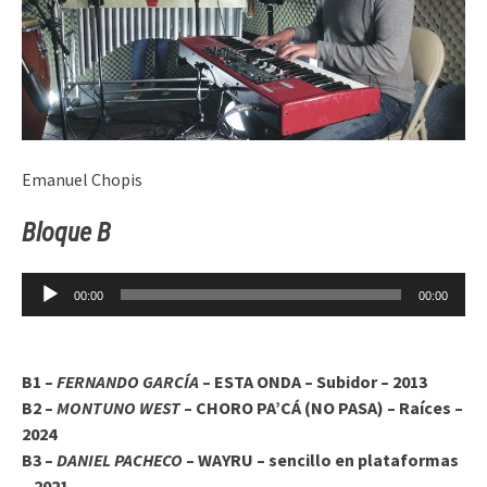
Emanuel Chopis
Bloque B
Reproductor
00:00
00:00
de
audio
B1 –
FERNANDO GARCÍA
– ESTA ONDA – Subidor – 2013
B2 –
MONTUNO WEST
– CHORO PA’CÁ (NO PASA) – Raíces –
2024
B3 –
DANIEL PACHECO
– WAYRU – sencillo en plataformas
– 2021