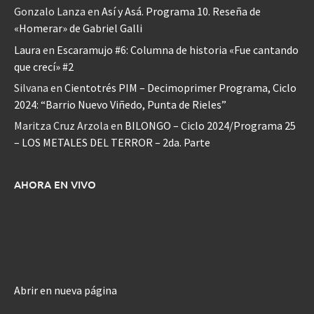
Gonzalo Lanza
en
Así y Asá. Programa 10. Reseña de
«Homerar» de Gabriel Galli
Laura
en
Escaramujo #6: Columna de historia «Fue cantando
que crecí» #2
Silvana
en
Cientotrés PIM – Decimoprimer Programa, Ciclo
2024: “Barrio Nuevo Viñedo, Punta de Rieles”
Maritza Cruz Arzola
en
BILONGO – Ciclo 2024/Programa 25
– LOS METALES DEL TERROR – 2da. Parte
AHORA EN VIVO
Abrir en nueva página