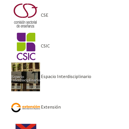
CSE
CSIC
Espacio Interdisciplinario
Extensión