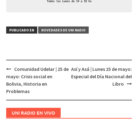
Todos los Lunes de 14 a 15 hs
PUBLICADO EN
NOVEDADES DE UNI RADIO
Comunidad Udelar | 25 de
Así y Asá | Lunes 25 de mayo:
Navegación
mayo: Crisis social en
Especial del Día Nacional del
de
Bolivia, Historia en
Libro
entradas
Problemas
UNI RADIO EN VIVO