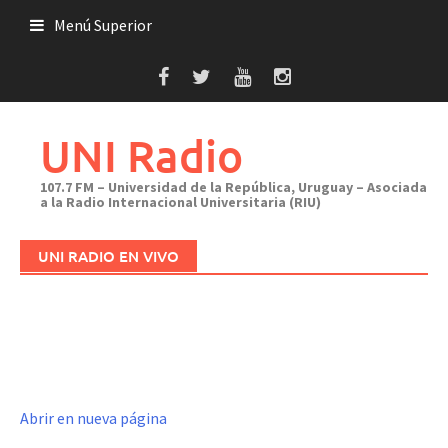
Saltar
Menú Superior
al
contenido
UNI Radio
107.7 FM – Universidad de la República, Uruguay – Asociada
a la Radio Internacional Universitaria (RIU)
UNI RADIO EN VIVO
Abrir en nueva página