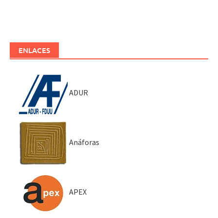
ENLACES
ADUR
Anáforas
APEX