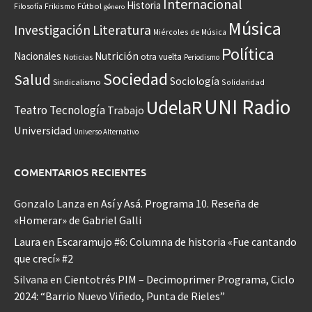
Internacional
Historia
Frikismo
Fútbol
Filosofía
género
Música
Investigación
Literatura
Miércoles de Música
Política
Nacionales
Nutrición
otra vuelta
Noticias
Periodismo
Sociedad
Salud
Sociología
Sindicalismo
Solidaridad
UNI Radio
UdelaR
Teatro
Tecnología
Trabajo
Universidad
Universo Alternativo
COMENTARIOS RECIENTES
Gonzalo Lanza
en
Así y Asá. Programa 10. Reseña de
«Homerar» de Gabriel Galli
Laura
en
Escaramujo #6: Columna de historia «Fue cantando
que crecí» #2
Silvana
en
Cientotrés PIM – Decimoprimer Programa, Ciclo
2024: “Barrio Nuevo Viñedo, Punta de Rieles”