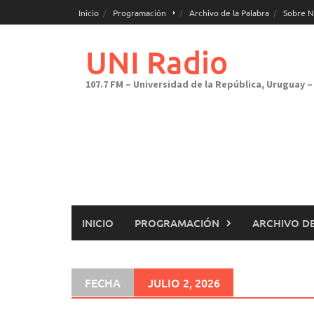
Saltar
Inicio
Programación
Archivo de la Palabra
Sobre N
al
contenido
UNI Radio
107.7 FM – Universidad de la República, Uruguay – 
INICIO
PROGRAMACIÓN
ARCHIVO DE
FECHA
JULIO 2, 2026