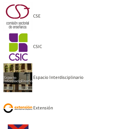
CSE
CSIC
Espacio Interdisciplinario
Extensión