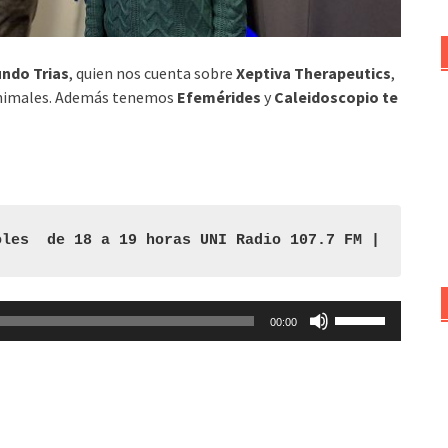
undo Trias
, quien nos cuenta sobre
Xeptiva Therapeutics
,
n animales. Además tenemos
Efemérides
y
Caleidoscopio te
oles  de 18 a 19 horas UNI Radio 107.7 FM | 
Utiliza
00:00
las
teclas
de
flecha
arriba/abajo