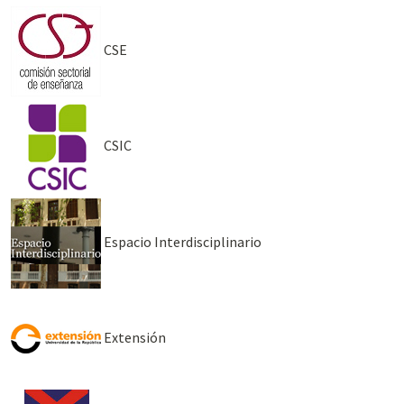
CSE
CSIC
Espacio Interdisciplinario
Extensión