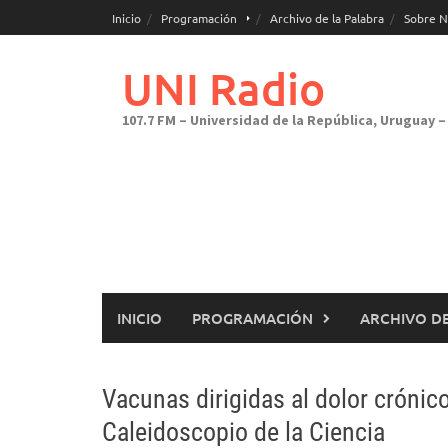
Saltar
Inicio
Programación
Archivo de la Palabra
Sobre N
al
contenido
UNI Radio
107.7 FM – Universidad de la República, Uruguay – 
INICIO
PROGRAMACIÓN
ARCHIVO DE
Vacunas dirigidas al dolor crónic
Caleidoscopio de la Ciencia