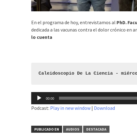
En el programa de hoy, entrevistamos al
PhD. Fac
dedicada a las vacunas contra el dolor crónico e
lo cuenta
Caleidoscopio De La Ciencia - miérc
Reproductor
00:00
de
Podcast:
Play in new window
|
Download
audio
PUBLICADO EN
AUDIOS
DESTACADA