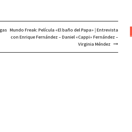
para
aumentar
o
disminuir
rgas
Mundo Freak: Película «El baño del Papa» | Entrevista
el
con Enrique Fernández – Daniel «Cappi» Fernández –
volumen.
Virginia Méndez