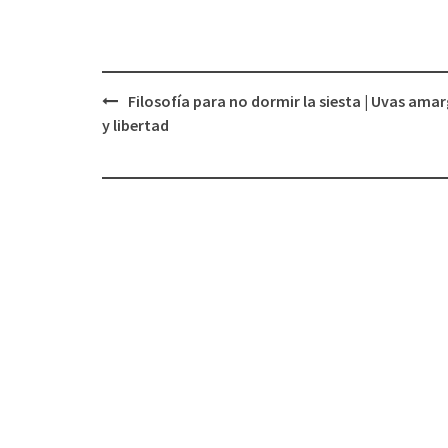
Filosofía para no dormir la siesta | Uvas ama
Navegación
y libertad
de
entradas