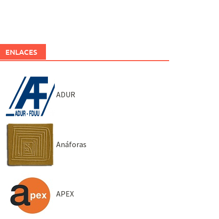
ENLACES
ADUR
Anáforas
APEX