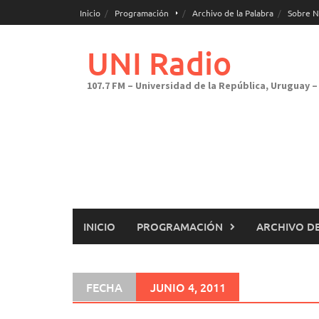
Saltar
Inicio
Programación
Archivo de la Palabra
Sobre N
al
contenido
UNI Radio
107.7 FM – Universidad de la República, Uruguay – 
INICIO
PROGRAMACIÓN
ARCHIVO DE
FECHA
JUNIO 4, 2011