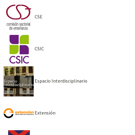
CSE
CSIC
Espacio Interdisciplinario
Extensión