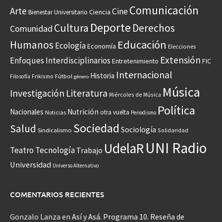
Comunicación
Arte
Cine
Ciencia
Bienestar Universitario
Deporte
Cultura
Derechos
Comunidad
Educación
Humanos
Ecología
Economía
Elecciones
Extensión
Enfoques Interdisciplinarios
Entretenimiento
FIC
Internacional
Historia
Frikismo
Fútbol
Filosofía
género
Música
Investigación
Literatura
Miércoles de Música
Política
Nacionales
Nutrición
otra vuelta
Noticias
Periodismo
Sociedad
Salud
Sociología
Sindicalismo
Solidaridad
UNI Radio
UdelaR
Teatro
Tecnología
Trabajo
Universidad
Universo Alternativo
COMENTARIOS RECIENTES
Gonzalo Lanza
en
Así y Asá. Programa 10. Reseña de