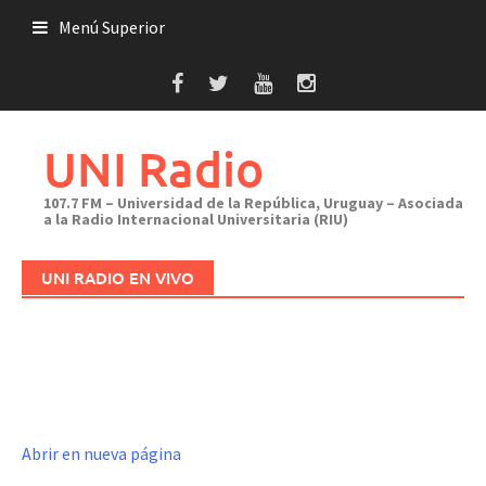
Saltar
Menú Superior
al
contenido
UNI Radio
107.7 FM – Universidad de la República, Uruguay – Asociada
a la Radio Internacional Universitaria (RIU)
UNI RADIO EN VIVO
Abrir en nueva página