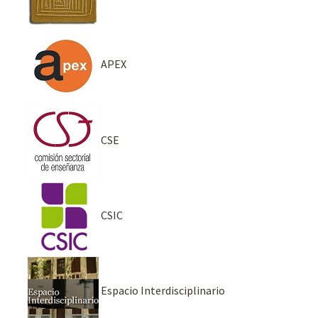
APEX
CSE
CSIC
Espacio Interdisciplinario