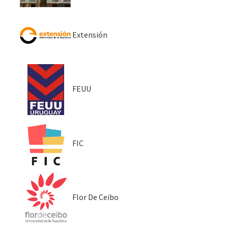
Extensión
FEUU
FIC
Flor De Ceibo