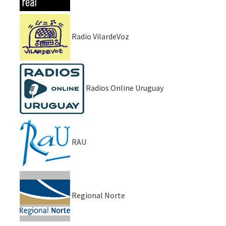
Radio VilardeVoz
Radios Online Uruguay
RAU
Regional Norte