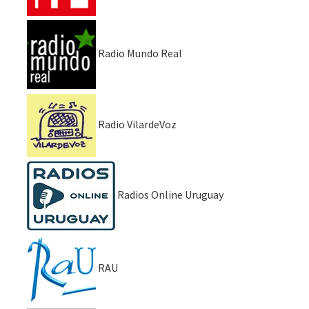
Radio Mundo Real
Radio VilardeVoz
Radios Online Uruguay
RAU