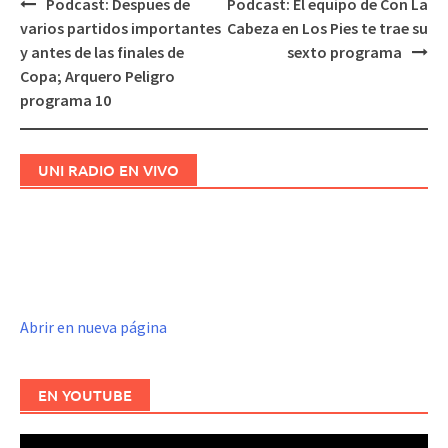
Podcast: Despues de
Podcast: El equipo de Con La
Navegación
varios partidos importantes
Cabeza en Los Pies te trae su
de
y antes de las finales de
sexto programa
entradas
Copa; Arquero Peligro
programa 10
UNI RADIO EN VIVO
Abrir en nueva página
EN YOUTUBE