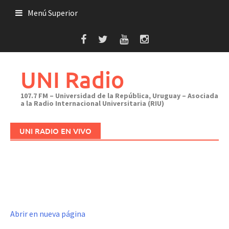
Saltar
Menú Superior
al
contenido
UNI Radio
107.7 FM – Universidad de la República, Uruguay – Asociada
a la Radio Internacional Universitaria (RIU)
UNI RADIO EN VIVO
Abrir en nueva página