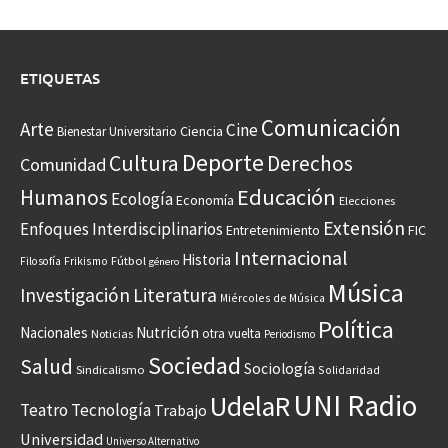
ETIQUETAS
Comunicación
Arte
Cine
Ciencia
Bienestar Universitario
Deporte
Cultura
Derechos
Comunidad
Educación
Humanos
Ecología
Economía
Elecciones
Extensión
Enfoques Interdisciplinarios
Entretenimiento
FIC
Internacional
Historia
Frikismo
Fútbol
Filosofía
género
Música
Investigación
Literatura
Miércoles de Música
Política
Nacionales
Nutrición
otra vuelta
Noticias
Periodismo
Sociedad
Salud
Sociología
Sindicalismo
Solidaridad
UNI Radio
UdelaR
Teatro
Tecnología
Trabajo
Universidad
Universo Alternativo