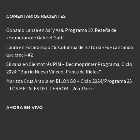
COMENTARIOS RECIENTES
Gonzalo Lanza
en
Así y Asá. Programa 10. Reseña de
«Homerar» de Gabriel Galli
Laura
en
Escaramujo #6: Columna de historia «Fue cantando
que crecí» #2
Silvana
en
Cientotrés PIM – Decimoprimer Programa, Ciclo
2024: “Barrio Nuevo Viñedo, Punta de Rieles”
Maritza Cruz Arzola
en
BILONGO – Ciclo 2024/Programa 25
– LOS METALES DEL TERROR – 2da. Parte
AHORA EN VIVO