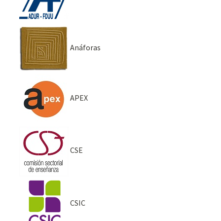
Anáforas
APEX
CSE
CSIC