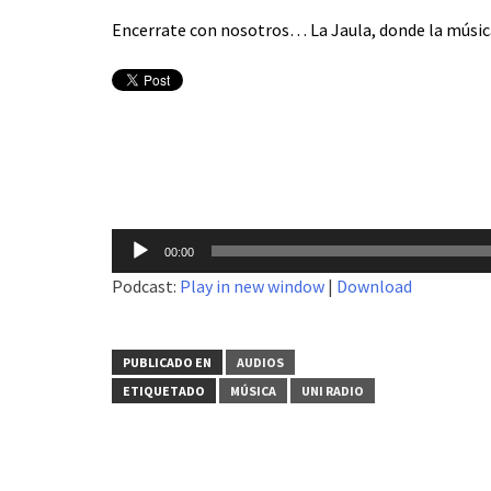
Encerrate con nosotros… La Jaula, donde la música
Reproductor
00:00
de
Podcast:
Play in new window
|
Download
audio
PUBLICADO EN
AUDIOS
ETIQUETADO
MÚSICA
UNI RADIO