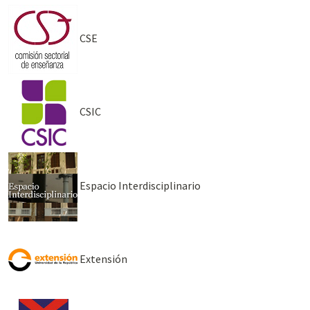
CSE
CSIC
Espacio Interdisciplinario
Extensión