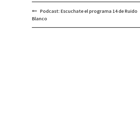
Podcast: Escuchate el programa 14 de Ruido
Navegación
Blanco
de
entradas