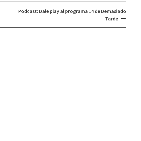
el
Podcast: Dale play al programa 14 de Demasiado
volumen.
Tarde