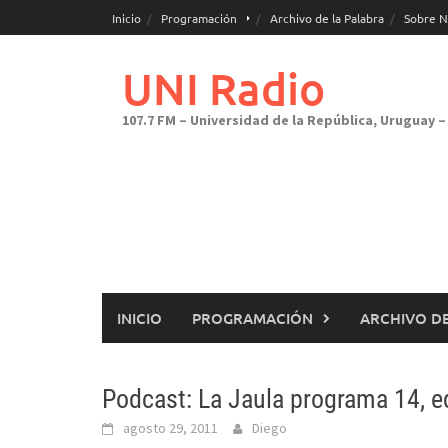
Saltar
Inicio
Programación
Archivo de la Palabra
Sobre N
al
contenido
UNI Radio
107.7 FM – Universidad de la República, Uruguay – 
INICIO
PROGRAMACIÓN
ARCHIVO DE
Podcast: La Jaula programa 14, e
agosto 29, 2011
Diego