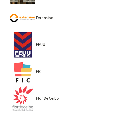
Extensión
FEUU
FIC
Flor De Ceibo