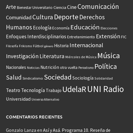
Comunicación
Arte
Cine
Ciencia
Bienestar Universitario
Deporte
Cultura
Derechos
Comunidad
Educación
Humanos
Ecología
Economía
Elecciones
Extensión
Enfoques Interdisciplinarios
Entretenimiento
FIC
Internacional
Historia
Frikismo
Fútbol
Filosofía
género
Música
Investigación
Literatura
Miércoles de Música
Política
Nacionales
Nutrición
otra vuelta
Noticias
Periodismo
Sociedad
Salud
Sociología
Sindicalismo
Solidaridad
UNI Radio
UdelaR
Teatro
Tecnología
Trabajo
Universidad
Universo Alternativo
COMENTARIOS RECIENTES
Gonzalo Lanza
en
Así y Asá. Programa 10. Reseña de