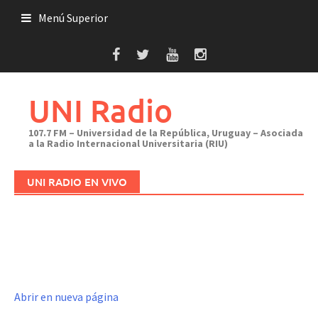
Saltar
Menú Superior
al
contenido
UNI Radio
107.7 FM – Universidad de la República, Uruguay – Asociada
a la Radio Internacional Universitaria (RIU)
UNI RADIO EN VIVO
Abrir en nueva página