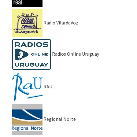
Radio VilardeVoz
Radios Online Uruguay
RAU
Regional Norte