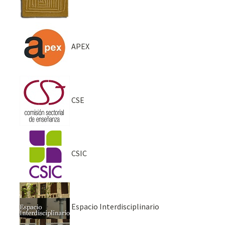
APEX
CSE
CSIC
Espacio Interdisciplinario