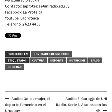
www.uniradio.edu.uy
Contacto: laproteica@uniradio.edu.uy
Facebook: La Proteica
Youtube: Laproteica
Teléfono: 2 623 44 53
PUBLICADO EN
NOVEDADES DE UNI RADIO
ETIQUETADO
CULTURA
DEPORTE
NUTRICIÓN
SALUD
SOCIEDAD
Audio: Gol de mujer, el
Audio: El Garagje de UNI
Navegación
deporte femenino en el
Radio. Serie 6: A solas con los
de
Uruguay
4P.