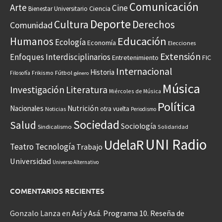
Comunicación
Arte
Cine
Ciencia
Bienestar Universitario
Deporte
Cultura
Derechos
Comunidad
Educación
Humanos
Ecología
Economía
Elecciones
Extensión
Enfoques Interdisciplinarios
Entretenimiento
FIC
Internacional
Historia
Frikismo
Fútbol
Filosofía
género
Música
Investigación
Literatura
Miércoles de Música
Política
Nacionales
Nutrición
otra vuelta
Noticias
Periodismo
Sociedad
Salud
Sociología
Sindicalismo
Solidaridad
UNI Radio
UdelaR
Teatro
Tecnología
Trabajo
Universidad
Universo Alternativo
COMENTARIOS RECIENTES
Gonzalo Lanza
en
Así y Asá. Programa 10. Reseña de