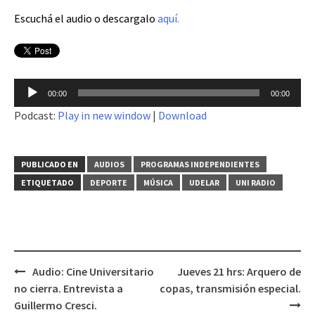
Escuchá el audio o descargalo
aquí.
Reproductor
00:00
00:00
de
Podcast:
Play in new window
|
Download
audio
PUBLICADO EN
AUDIOS
PROGRAMAS INDEPENDIENTES
ETIQUETADO
DEPORTE
MÚSICA
UDELAR
UNI RADIO
Audio: Cine Universitario
Jueves 21 hrs: Arquero de
Navegación
no cierra. Entrevista a
copas, transmisión especial.
de
Guillermo Cresci.