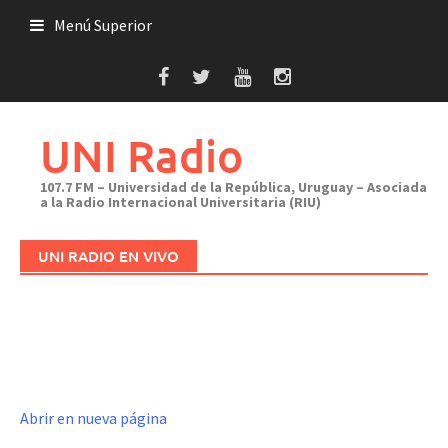
Saltar
Menú Superior
al
contenido
UNI Radio
107.7 FM – Universidad de la República, Uruguay – Asociada
a la Radio Internacional Universitaria (RIU)
UNI RADIO EN VIVO
Abrir en nueva página