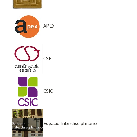
APEX
CSE
CSIC
Espacio Interdisciplinario