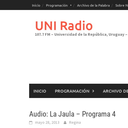
Saltar
Inicio
Programación
Archivo de la Palabra
Sobre N
al
contenido
UNI Radio
107.7 FM – Universidad de la República, Uruguay – 
INICIO
PROGRAMACIÓN
ARCHIVO DE
Audio: La Jaula – Programa 4
mayo 28, 2013
Regina