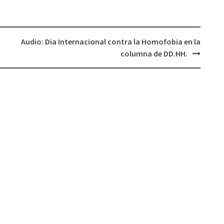
o
disminuir
el
Audio: Dia Internacional contra la Homofobia en la
volumen.
columna de DD.HH.