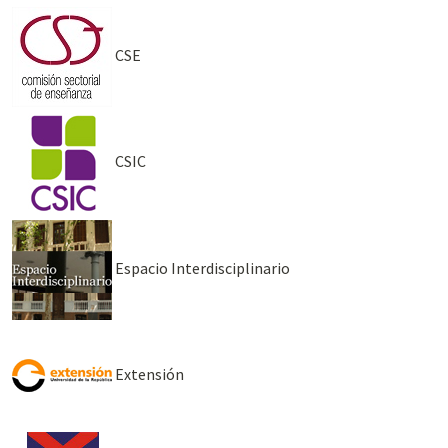
CSE
CSIC
Espacio Interdisciplinario
Extensión