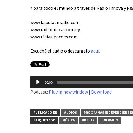
Y para todo el mundo a través de Radio Innova y R&
www.lajaulaenradio.com
www.radioinnova.com.uy
www.rfdivulgacoes.com
Escuchá el audio o descargalo
aquí.
Reproductor
00:00
de
Podcast:
Play in new window
|
Download
audio
PUBLICADO EN
AUDIOS
PROGRAMAS INDEPENDIENTE
ETIQUETADO
MÚSICA
UDELAR
UNI RADIO