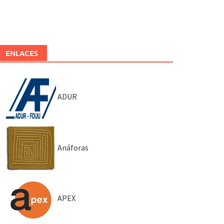
ENLACES
ADUR
Anáforas
APEX