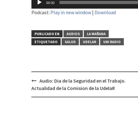
00:00
de
Podcast:
Play in new window
|
Download
audio
PUBLICADO EN
AUDIOS
LA MAÑANA
ETIQUETADO
SALUD
UDELAR
UNI RADIO
Audio: Dia de la Seguridad en el Trabajo.
Navegación
Actualidad de la Comision de la UdelaR
de
entradas