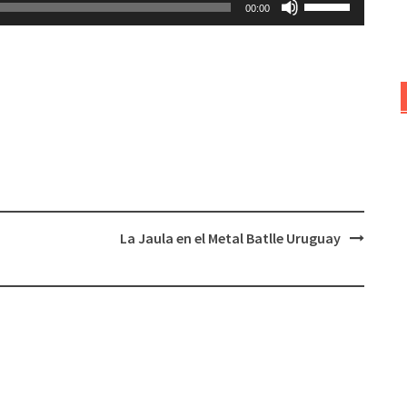
00:00
las
teclas
de
flecha
arriba/abajo
para
aumentar
o
disminuir
el
La Jaula en el Metal Batlle Uruguay
volumen.