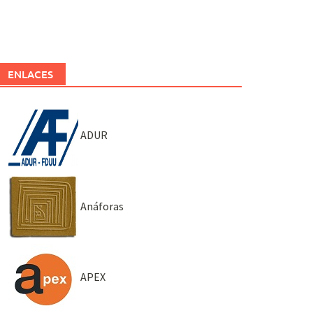
ENLACES
ADUR
Anáforas
APEX