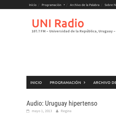
Saltar
Inicio
Programación
Archivo de la Palabra
Sobre N
al
contenido
UNI Radio
107.7 FM – Universidad de la República, Uruguay – 
INICIO
PROGRAMACIÓN
ARCHIVO DE
Audio: Uruguay hipertenso
mayo 1, 2013
Regina