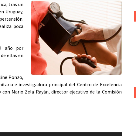
ica, tras un
en Uruguay,
ipertensión.
ealiza poca
al año por
de ellas en
line Ponzo,
itaria e investigadora principal del Centro de Excelencia
y con Mario Zela Rayán, director ejecutivo de la Comisión
Utiliza