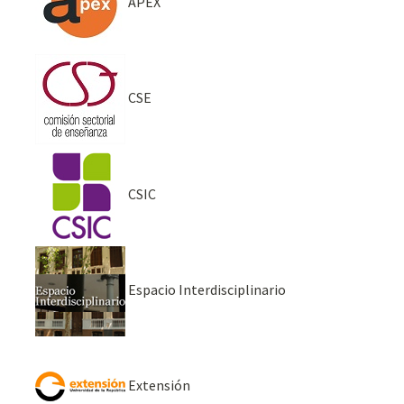
APEX
CSE
CSIC
Espacio Interdisciplinario
Extensión