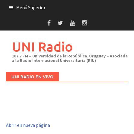
Saltar
Menú Superior
al
contenido
UNI Radio
107.7 FM – Universidad de la República, Uruguay – Asociada
a la Radio Internacional Universitaria (RIU)
UNI RADIO EN VIVO
Abrir en nueva página