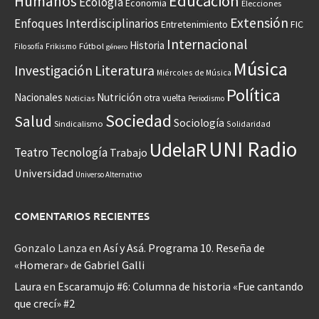
Educación
Humanos
Ecología
Economía
Elecciones
Extensión
Enfoques Interdisciplinarios
Entretenimiento
FIC
Internacional
Historia
Frikismo
Fútbol
Filosofía
género
Música
Investigación
Literatura
Miércoles de Música
Política
Nacionales
Nutrición
otra vuelta
Noticias
Periodismo
Sociedad
Salud
Sociología
Sindicalismo
Solidaridad
UNI Radio
UdelaR
Teatro
Tecnología
Trabajo
Universidad
Universo Alternativo
COMENTARIOS RECIENTES
Gonzalo Lanza
en
Así y Asá. Programa 10. Reseña de
«Homerar» de Gabriel Galli
Laura
en
Escaramujo #6: Columna de historia «Fue cantando
que crecí» #2