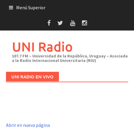
Saltar
Menú Superior
al
contenido
UNI Radio
107.7 FM – Universidad de la República, Uruguay – Asociada
a la Radio Internacional Universitaria (RIU)
UNI RADIO EN VIVO
Abrir en nueva página