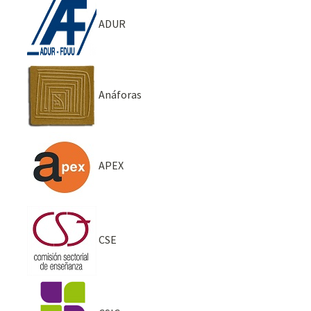
ADUR
Anáforas
APEX
CSE