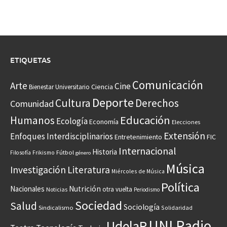
ETIQUETAS
Comunicación
Arte
Cine
Ciencia
Bienestar Universitario
Deporte
Cultura
Derechos
Comunidad
Educación
Humanos
Ecología
Economía
Elecciones
Extensión
Enfoques Interdisciplinarios
Entretenimiento
FIC
Internacional
Historia
Frikismo
Fútbol
Filosofía
género
Música
Investigación
Literatura
Miércoles de Música
Política
Nacionales
Nutrición
otra vuelta
Noticias
Periodismo
Sociedad
Salud
Sociología
Sindicalismo
Solidaridad
UNI Radio
UdelaR