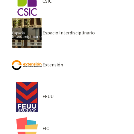
CSIC
Espacio Interdisciplinario
Extensión
FEUU
FIC