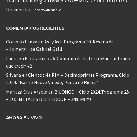
Teatro
Tecnología
Trabajo
Universidad
Universo Alternativo
COMENTARIOS RECIENTES
Gonzalo Lanza
en
Así y Asá. Programa 10. Reseña de
«Homerar» de Gabriel Galli
Laura
en
Escaramujo #6: Columna de historia «Fue cantando
que crecí» #2
Silvana
en
Cientotrés PIM – Decimoprimer Programa, Ciclo
2024: “Barrio Nuevo Viñedo, Punta de Rieles”
Maritza Cruz Arzola
en
BILONGO – Ciclo 2024/Programa 25
– LOS METALES DEL TERROR – 2da. Parte
AHORA EN VIVO