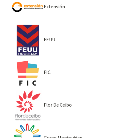
Extensión
FEUU
FIC
Flor De Ceibo
Grupo Montevideo