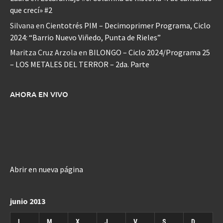
que crecí» #2
Silvana
en
Cientotrés PIM – Decimoprimer Programa, Ciclo
2024: “Barrio Nuevo Viñedo, Punta de Rieles”
Maritza Cruz Arzola
en
BILONGO – Ciclo 2024/Programa 25
– LOS METALES DEL TERROR – 2da. Parte
AHORA EN VIVO
Abrir en nueva página
junio 2013
L
M
X
J
V
S
D