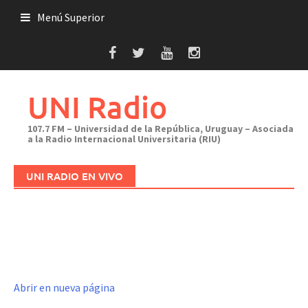
Saltar
Menú Superior
al
contenido
UNI Radio
107.7 FM – Universidad de la República, Uruguay – Asociada
a la Radio Internacional Universitaria (RIU)
UNI RADIO EN VIVO
Abrir en nueva página