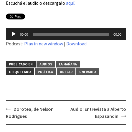
Escuchá el audio o descargalo
aquí.
Reproductor
00:00
00:00
de
Podcast:
Play in new window
|
Download
audio
PUBLICADO EN
AUDIOS
LA MAÑANA
ETIQUETADO
POLÍTICA
UDELAR
UNI RADIO
Dorotea, de Nelson
Audio: Entrevista a Alberto
Navegación
Rodrigues
Espasandin
de
entradas