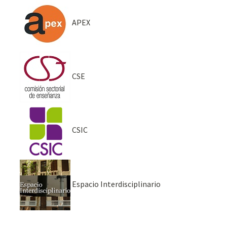
APEX
CSE
CSIC
Espacio Interdisciplinario