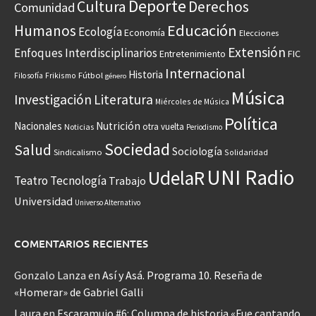
Deporte
Cultura
Derechos
Comunidad
Educación
Humanos
Ecología
Economía
Elecciones
Extensión
Enfoques Interdisciplinarios
Entretenimiento
FIC
Internacional
Historia
Frikismo
Fútbol
Filosofía
género
Música
Investigación
Literatura
Miércoles de Música
Política
Nacionales
Nutrición
otra vuelta
Noticias
Periodismo
Sociedad
Salud
Sociología
Sindicalismo
Solidaridad
UNI Radio
UdelaR
Teatro
Tecnología
Trabajo
Universidad
Universo Alternativo
COMENTARIOS RECIENTES
Gonzalo Lanza
en
Así y Asá. Programa 10. Reseña de
«Homerar» de Gabriel Galli
Laura
en
Escaramujo #6: Columna de historia «Fue cantando