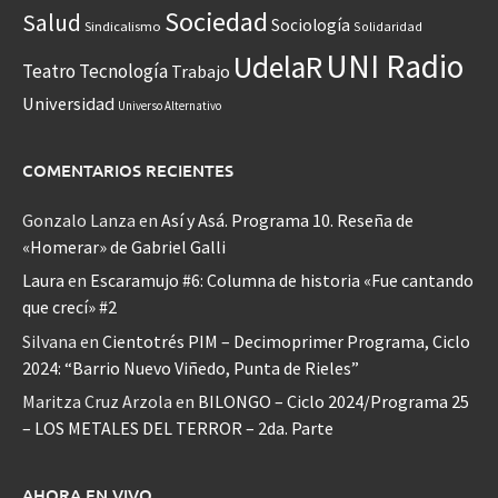
Sociedad
Salud
Sociología
Sindicalismo
Solidaridad
UNI Radio
UdelaR
Teatro
Tecnología
Trabajo
Universidad
Universo Alternativo
COMENTARIOS RECIENTES
Gonzalo Lanza
en
Así y Asá. Programa 10. Reseña de
«Homerar» de Gabriel Galli
Laura
en
Escaramujo #6: Columna de historia «Fue cantando
que crecí» #2
Silvana
en
Cientotrés PIM – Decimoprimer Programa, Ciclo
2024: “Barrio Nuevo Viñedo, Punta de Rieles”
Maritza Cruz Arzola
en
BILONGO – Ciclo 2024/Programa 25
– LOS METALES DEL TERROR – 2da. Parte
AHORA EN VIVO