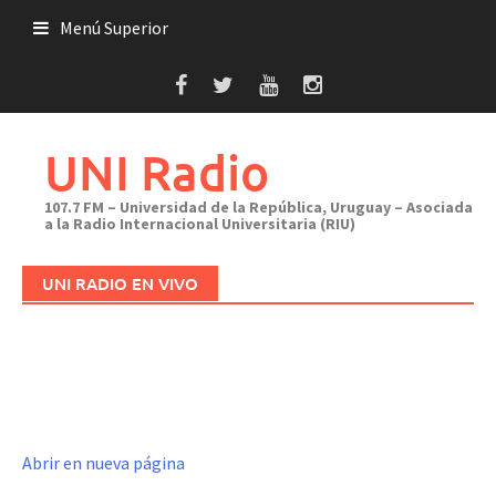
Saltar
Menú Superior
al
contenido
UNI Radio
107.7 FM – Universidad de la República, Uruguay – Asociada
a la Radio Internacional Universitaria (RIU)
UNI RADIO EN VIVO
Abrir en nueva página