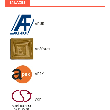
ENLACES
ADUR
Anáforas
APEX
CSE