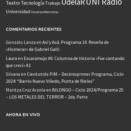
UNI Radio
UdelaR
Teatro
Tecnología
Trabajo
Universidad
Universo Alternativo
COMENTARIOS RECIENTES
Gonzalo Lanza
en
Así y Asá. Programa 10. Reseña de
«Homerar» de Gabriel Galli
Laura
en
Escaramujo #6: Columna de historia «Fue cantando
que crecí» #2
Silvana
en
Cientotrés PIM – Decimoprimer Programa, Ciclo
2024: “Barrio Nuevo Viñedo, Punta de Rieles”
Maritza Cruz Arzola
en
BILONGO – Ciclo 2024/Programa 25
– LOS METALES DEL TERROR – 2da. Parte
AHORA EN VIVO