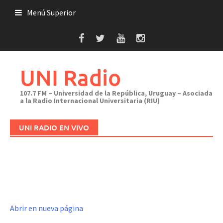
Saltar
Menú Superior
al
contenido
UNI Radio
107.7 FM – Universidad de la República, Uruguay – Asociada
a la Radio Internacional Universitaria (RIU)
UNI RADIO EN VIVO
Abrir en nueva página