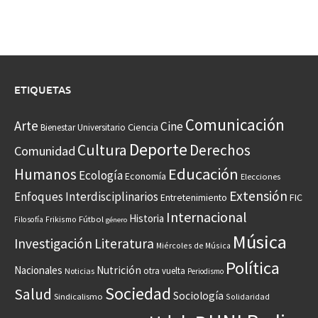
ETIQUETAS
Comunicación
Arte
Cine
Ciencia
Bienestar Universitario
Deporte
Cultura
Derechos
Comunidad
Educación
Humanos
Ecología
Economía
Elecciones
Extensión
Enfoques Interdisciplinarios
Entretenimiento
FIC
Internacional
Historia
Frikismo
Fútbol
Filosofía
género
Música
Investigación
Literatura
Miércoles de Música
Política
Nacionales
Nutrición
otra vuelta
Noticias
Periodismo
Sociedad
Salud
Sociología
Sindicalismo
Solidaridad