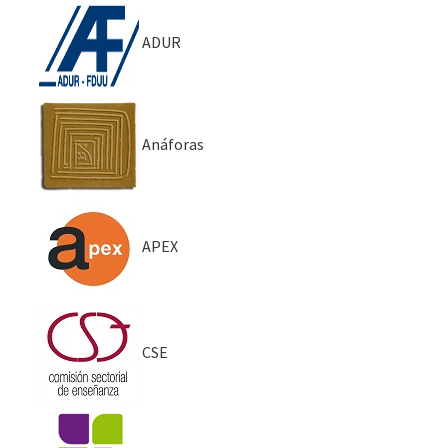
ADUR
Anáforas
APEX
CSE