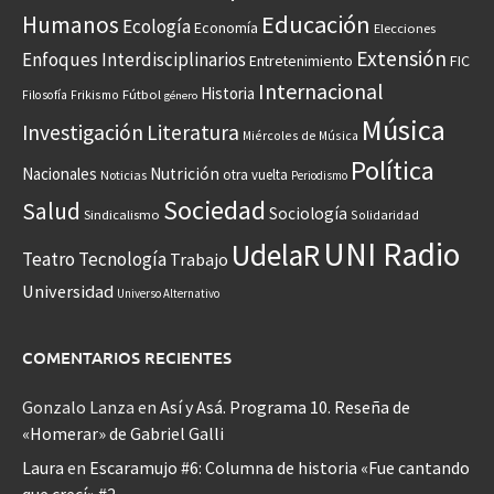
Educación
Humanos
Ecología
Economía
Elecciones
Extensión
Enfoques Interdisciplinarios
Entretenimiento
FIC
Internacional
Historia
Frikismo
Fútbol
Filosofía
género
Música
Investigación
Literatura
Miércoles de Música
Política
Nacionales
Nutrición
otra vuelta
Noticias
Periodismo
Sociedad
Salud
Sociología
Sindicalismo
Solidaridad
UNI Radio
UdelaR
Teatro
Tecnología
Trabajo
Universidad
Universo Alternativo
COMENTARIOS RECIENTES
Gonzalo Lanza
en
Así y Asá. Programa 10. Reseña de
«Homerar» de Gabriel Galli
Laura
en
Escaramujo #6: Columna de historia «Fue cantando
que crecí» #2