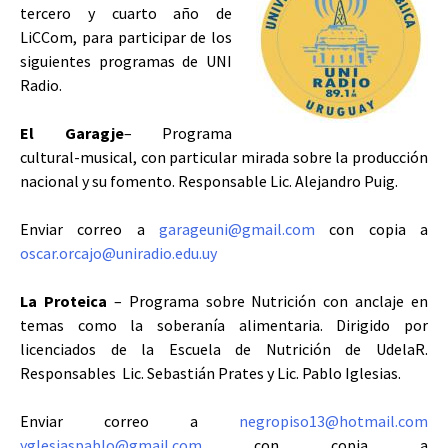
tercero y cuarto año de
LiCCom, para participar de los
siguientes programas de UNI
Radio.
El Garagje
– Programa
cultural-musical, con particular mirada sobre la producción
nacional y su fomento. Responsable Lic. Alejandro Puig.
Enviar correo a
garageuni@gmail.com
con copia a
oscar.orcajo@uniradio.edu.uy
La Proteica
– Programa sobre Nutrición con anclaje en
temas como la soberanía alimentaria. Dirigido por
licenciados de la Escuela de Nutrición de UdelaR.
Responsables Lic. Sebastián Prates y Lic. Pablo Iglesias.
Enviar correo a
negropiso13@hotmail.com
yglesiaspablo@gmail.com
con copia a