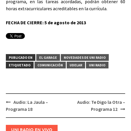
programa, en las tareas acordadas, podrán obtener 60
horas extracurriculares acreditables en la currícula.
FECHA DE CIERRE: 5 de agosto de 2013
PUBLICADO EN
EL GARAGE
NOVEDADES DE UNI RADIO
ETIQUETADO
COMUNICACIÓN
UDELAR
UNI RADIO
Audio: La Jaula –
Audio: Te Digo la Otra –
Navegación
Programa 18
Programa 12
de
entradas
UNI RADIO EN VIVO