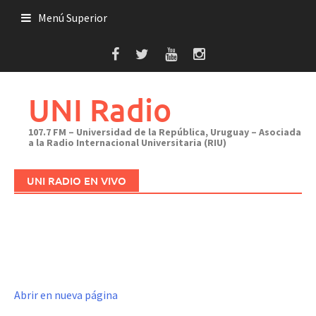
Saltar
Menú Superior
al
contenido
UNI Radio
107.7 FM – Universidad de la República, Uruguay – Asociada
a la Radio Internacional Universitaria (RIU)
UNI RADIO EN VIVO
Abrir en nueva página