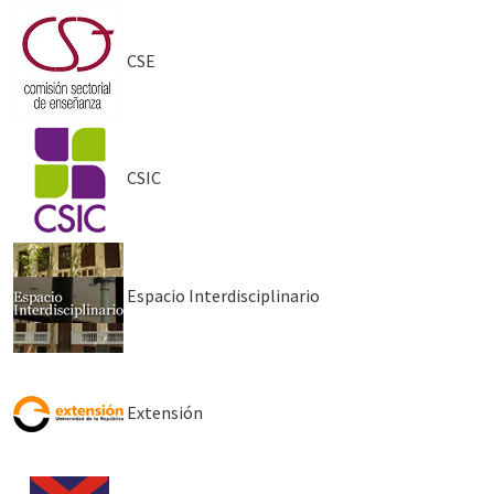
CSE
CSIC
Espacio Interdisciplinario
Extensión