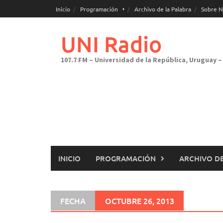
Saltar
Inicio
Programación
Archivo de la Palabra
Sobre N
al
contenido
UNI Radio
107.7 FM – Universidad de la República, Uruguay – 
INICIO
PROGRAMACIÓN
ARCHIVO DE
FECHA
OCTUBRE 26, 2013