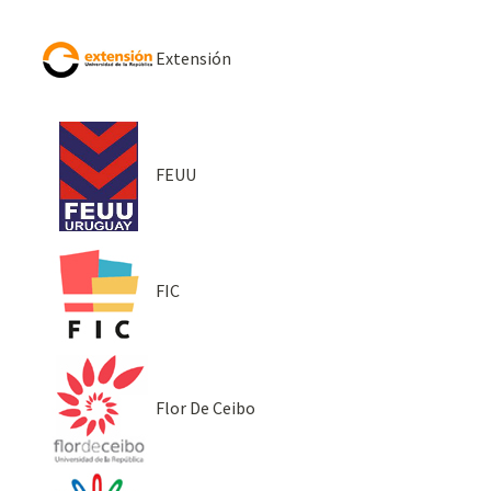
Extensión
FEUU
FIC
Flor De Ceibo