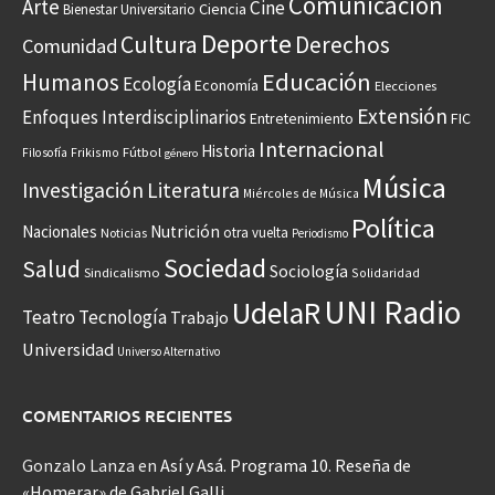
Comunicación
Arte
Cine
Ciencia
Bienestar Universitario
Deporte
Cultura
Derechos
Comunidad
Educación
Humanos
Ecología
Economía
Elecciones
Extensión
Enfoques Interdisciplinarios
Entretenimiento
FIC
Internacional
Historia
Frikismo
Fútbol
Filosofía
género
Música
Investigación
Literatura
Miércoles de Música
Política
Nacionales
Nutrición
otra vuelta
Noticias
Periodismo
Sociedad
Salud
Sociología
Sindicalismo
Solidaridad
UNI Radio
UdelaR
Teatro
Tecnología
Trabajo
Universidad
Universo Alternativo
COMENTARIOS RECIENTES
Gonzalo Lanza
en
Así y Asá. Programa 10. Reseña de
«Homerar» de Gabriel Galli