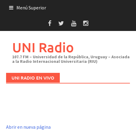
Saltar
Menú Superior
al
contenido
UNI Radio
107.7 FM – Universidad de la República, Uruguay – Asociada
a la Radio Internacional Universitaria (RIU)
UNI RADIO EN VIVO
Abrir en nueva página