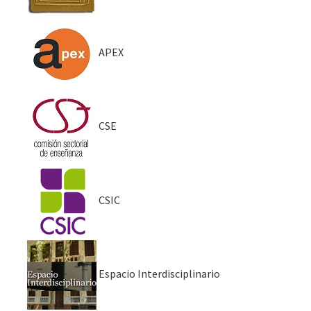
APEX
CSE
CSIC
Espacio Interdisciplinario