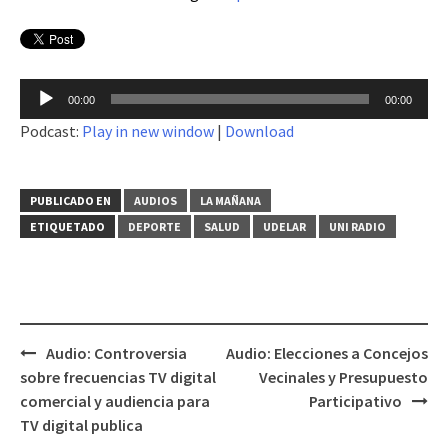
Reproductor
00:00
00:00
de
Podcast:
Play in new window
|
Download
audio
PUBLICADO EN
AUDIOS
LA MAÑANA
ETIQUETADO
DEPORTE
SALUD
UDELAR
UNI RADIO
Audio: Controversia
Audio: Elecciones a Concejos
Navegación
sobre frecuencias TV digital
Vecinales y Presupuesto
de
comercial y audiencia para
Participativo
entradas
TV digital publica