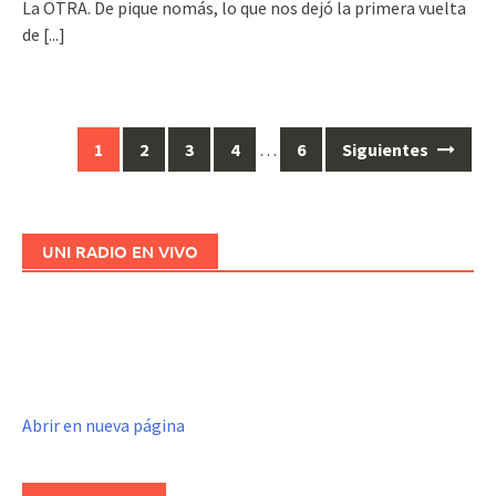
La OTRA. De pique nomás, lo que nos dejó la primera vuelta
de
[...]
1
2
3
4
…
6
Siguientes
Ir
a
las
entradas
UNI RADIO EN VIVO
Abrir en nueva página