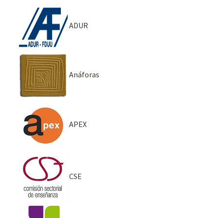
ADUR
Anáforas
APEX
CSE