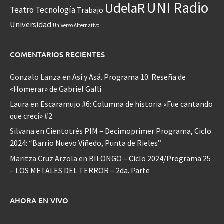
UNI Radio
UdelaR
Teatro
Tecnología
Trabajo
Universidad
Universo Alternativo
COMENTARIOS RECIENTES
Gonzalo Lanza
en
Así y Asá. Programa 10. Reseña de
«Homerar» de Gabriel Galli
Laura
en
Escaramujo #6: Columna de historia «Fue cantando
que crecí» #2
Silvana
en
Cientotrés PIM – Decimoprimer Programa, Ciclo
2024: “Barrio Nuevo Viñedo, Punta de Rieles”
Maritza Cruz Arzola
en
BILONGO – Ciclo 2024/Programa 25
– LOS METALES DEL TERROR – 2da. Parte
AHORA EN VIVO