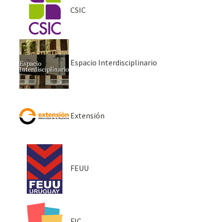
CSIC
Espacio Interdisciplinario
Extensión
FEUU
FIC