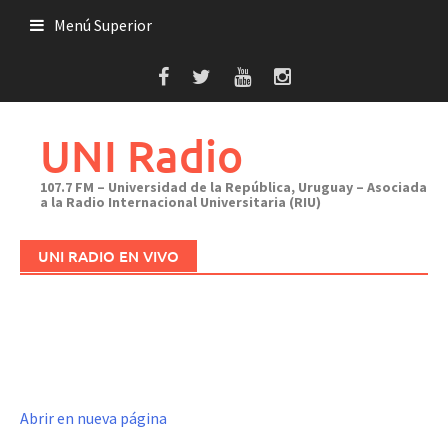
Saltar
Menú Superior
al
contenido
UNI Radio
107.7 FM – Universidad de la República, Uruguay – Asociada
a la Radio Internacional Universitaria (RIU)
UNI RADIO EN VIVO
Abrir en nueva página