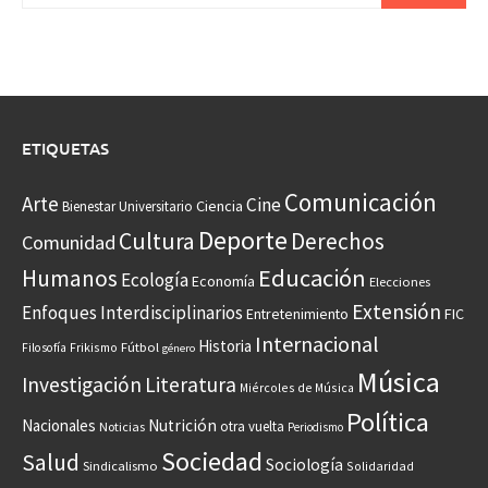
ETIQUETAS
Comunicación
Arte
Cine
Ciencia
Bienestar Universitario
Deporte
Cultura
Derechos
Comunidad
Educación
Humanos
Ecología
Economía
Elecciones
Extensión
Enfoques Interdisciplinarios
Entretenimiento
FIC
Internacional
Historia
Frikismo
Fútbol
Filosofía
género
Música
Investigación
Literatura
Miércoles de Música
Política
Nacionales
Nutrición
otra vuelta
Noticias
Periodismo
Sociedad
Salud
Sociología
Sindicalismo
Solidaridad