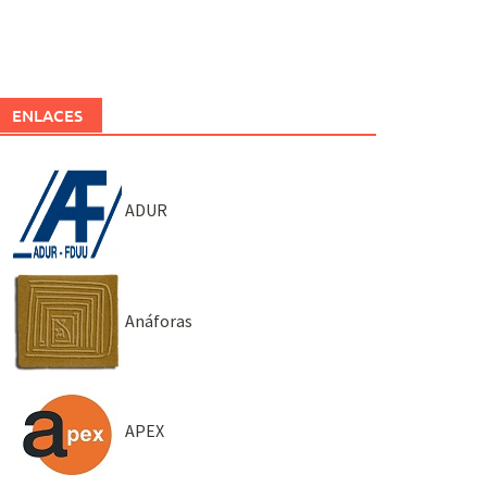
ENLACES
ADUR
Anáforas
APEX