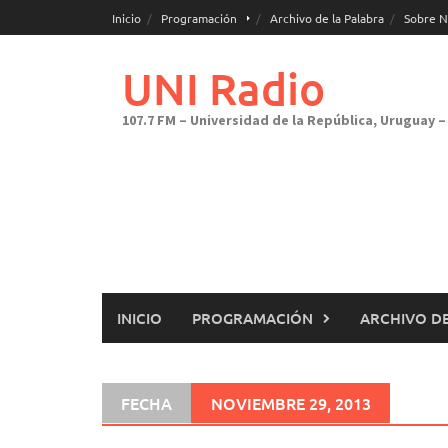
Saltar
Inicio
Programación
Archivo de la Palabra
Sobre N
al
contenido
UNI Radio
107.7 FM – Universidad de la República, Uruguay – 
INICIO
PROGRAMACIÓN
ARCHIVO DE
FECHA
NOVIEMBRE 29, 2013