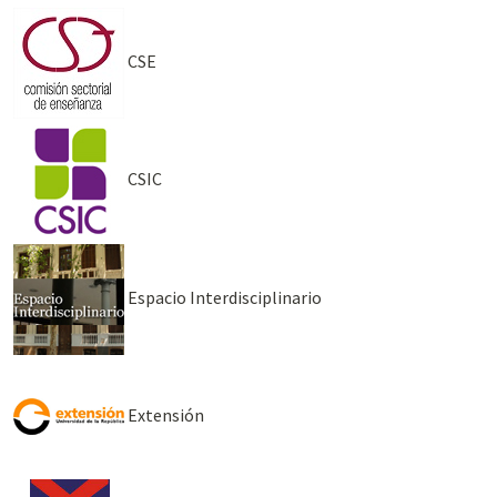
CSE
CSIC
Espacio Interdisciplinario
Extensión