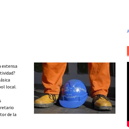
A
a extensa
tividad?
ásica
ol local.
s
retario
tor de la