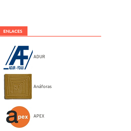
ENLACES
ADUR
Anáforas
APEX