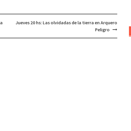
o
disminuir
el
La
Jueves 20 hs: Las olvidadas de la tierra en Arquero
volumen.
Peligro