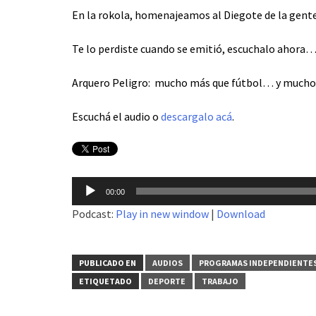
En la rokola, homenajeamos al Diegote de la gente
Te lo perdiste cuando se emitió, escuchalo ahora…
Arquero Peligro: mucho más que fútbol… y much
Escuchá el audio o
descargalo acá
.
Reproductor
00:00
de
Podcast:
Play in new window
|
Download
audio
PUBLICADO EN
AUDIOS
PROGRAMAS INDEPENDIENTE
ETIQUETADO
DEPORTE
TRABAJO