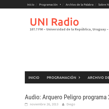
Saltar
Inicio
Programación
Archivo de la Palabra
Sobre N
al
contenido
UNI Radio
107.7 FM – Universidad de la República, Uruguay – 
INICIO
PROGRAMACIÓN
ARCHIVO DE
Audio: Arquero Peligro programa
noviembre 26, 2013
Diego