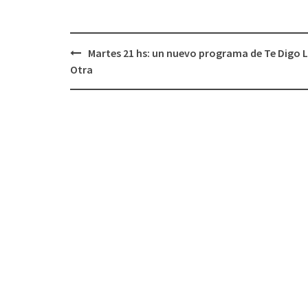
Martes 21 hs: un nuevo programa de Te Digo 
Navegación
Otra
de
entradas