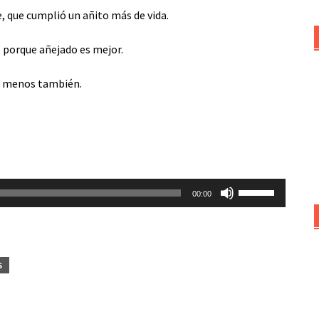
, que cumplió un añito más de vida.
 porque añejado es mejor.
o menos también.
Utiliza
00:00
las
teclas
de
flecha
S
arriba/abajo
para
aumentar