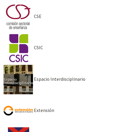
CSE
CSIC
Espacio Interdisciplinario
Extensión