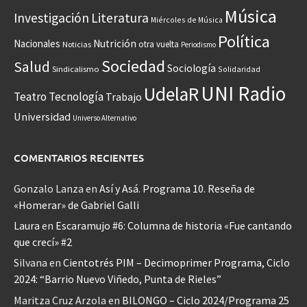
Música
Investigación
Literatura
Miércoles de Música
Política
Nacionales
Nutrición
otra vuelta
Noticias
Periodismo
Sociedad
Salud
Sociología
Sindicalismo
Solidaridad
UNI Radio
UdelaR
Teatro
Tecnología
Trabajo
Universidad
Universo Alternativo
COMENTARIOS RECIENTES
Gonzalo Lanza
en
Así y Asá. Programa 10. Reseña de
«Homerar» de Gabriel Galli
Laura
en
Escaramujo #6: Columna de historia «Fue cantando
que crecí» #2
Silvana
en
Cientotrés PIM – Decimoprimer Programa, Ciclo
2024: “Barrio Nuevo Viñedo, Punta de Rieles”
Maritza Cruz Arzola
en
BILONGO – Ciclo 2024/Programa 25