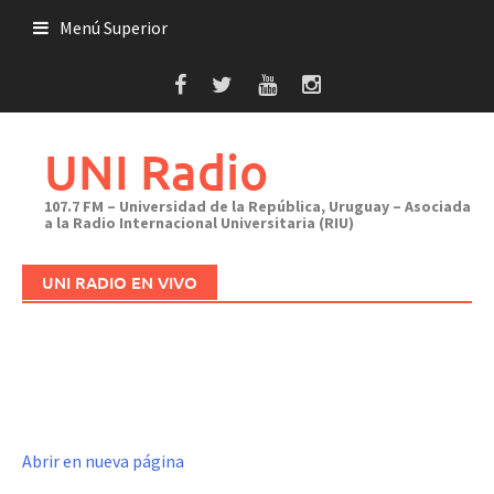
Saltar
Menú Superior
al
contenido
UNI Radio
107.7 FM – Universidad de la República, Uruguay – Asociada
a la Radio Internacional Universitaria (RIU)
UNI RADIO EN VIVO
Abrir en nueva página