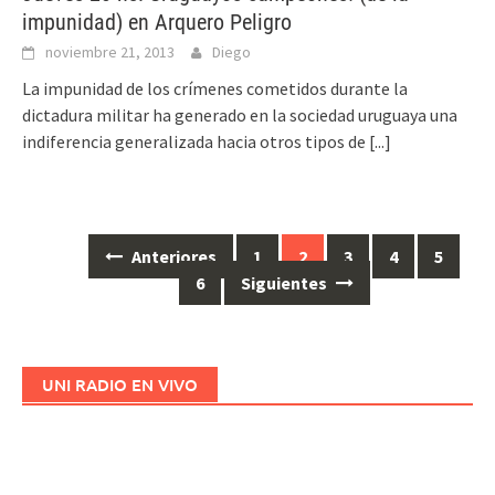
impunidad) en Arquero Peligro
noviembre 21, 2013
Diego
La impunidad de los crímenes cometidos durante la
dictadura militar ha generado en la sociedad uruguaya una
indiferencia generalizada hacia otros tipos de
[...]
Anteriores
1
2
3
4
5
Ir
6
Siguientes
a
las
entradas
UNI RADIO EN VIVO