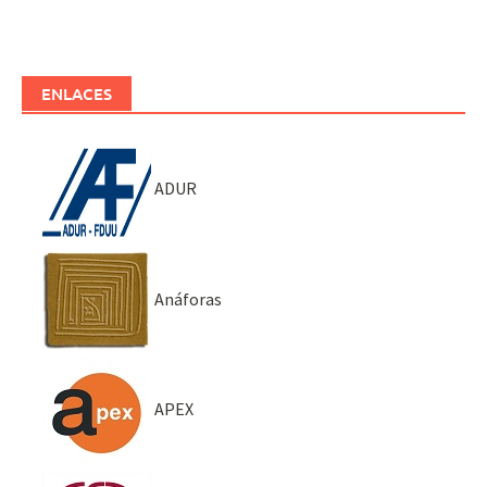
ENLACES
ADUR
Anáforas
APEX