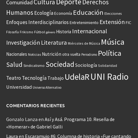
Deporte
Cultura
Derechos
Comunidad
Educación
Humanos
Ecología
Economía
Elecciones
Extensión
Enfoques Interdisciplinarios
Entretenimiento
FIC
Internacional
Historia
Frikismo
Fútbol
Filosofía
género
Música
Investigación
Literatura
Miércoles de Música
Política
Nacionales
Nutrición
otra vuelta
Noticias
Periodismo
Sociedad
Salud
Sociología
Sindicalismo
Solidaridad
UNI Radio
UdelaR
Teatro
Tecnología
Trabajo
Universidad
Universo Alternativo
COMENTARIOS RECIENTES
Gonzalo Lanza
en
Así y Asá. Programa 10. Reseña de
«Homerar» de Gabriel Galli
Laura
en
Escaramujo #6: Columna de historia «Fue cantando