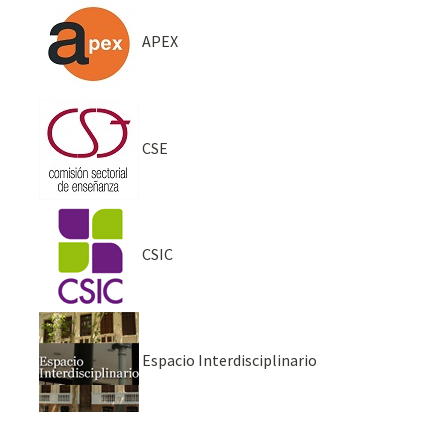
APEX
CSE
CSIC
Espacio Interdisciplinario