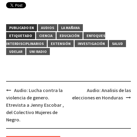
PUBLICADO EN
AUDIOS
LA MAÑANA
ETIQUETADO
CIENCIA
EDUCACIÓN
ENFOQUES
INTERDISCIPLINARIOS
EXTENSIÓN
INVESTIGACIÓN
SALUD
UDELAR
UNI RADIO
Audio: Lucha contra la
Audio: Analisis de las
Navegación
violencia de genero.
elecciones en Honduras
de
Etrevista a Jenny Escobar ,
entradas
del Colectivo Mujeres de
Negro.