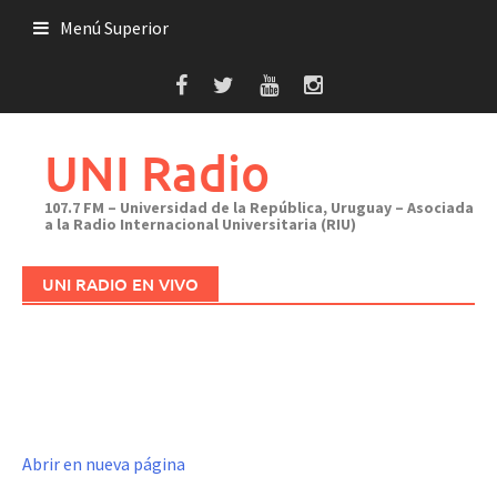
Saltar
Menú Superior
al
contenido
UNI Radio
107.7 FM – Universidad de la República, Uruguay – Asociada
a la Radio Internacional Universitaria (RIU)
UNI RADIO EN VIVO
Abrir en nueva página