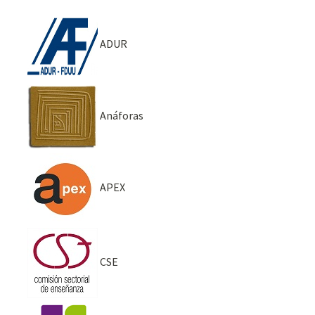
ADUR
Anáforas
APEX
CSE