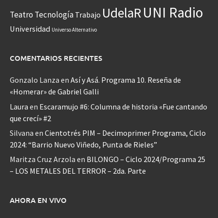
UNI Radio
UdelaR
Teatro
Tecnología
Trabajo
Universidad
Universo Alternativo
COMENTARIOS RECIENTES
Gonzalo Lanza
en
Así y Asá. Programa 10. Reseña de
«Homerar» de Gabriel Galli
Laura
en
Escaramujo #6: Columna de historia «Fue cantando
que crecí» #2
Silvana
en
Cientotrés PIM – Decimoprimer Programa, Ciclo
2024: “Barrio Nuevo Viñedo, Punta de Rieles”
Maritza Cruz Arzola
en
BILONGO – Ciclo 2024/Programa 25
– LOS METALES DEL TERROR – 2da. Parte
AHORA EN VIVO