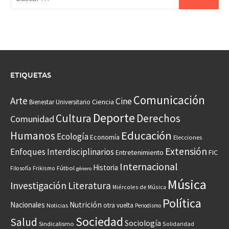
ETIQUETAS
Comunicación
Arte
Cine
Ciencia
Bienestar Universitario
Deporte
Cultura
Derechos
Comunidad
Educación
Humanos
Ecología
Economía
Elecciones
Extensión
Enfoques Interdisciplinarios
Entretenimiento
FIC
Internacional
Historia
Frikismo
Fútbol
Filosofía
género
Música
Investigación
Literatura
Miércoles de Música
Política
Nacionales
Nutrición
otra vuelta
Noticias
Periodismo
Sociedad
Salud
Sociología
Sindicalismo
Solidaridad