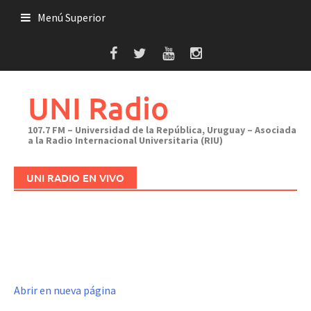
Saltar
Menú Superior
al
contenido
UNI Radio
107.7 FM – Universidad de la República, Uruguay – Asociada
a la Radio Internacional Universitaria (RIU)
UNI RADIO EN VIVO
Abrir en nueva página