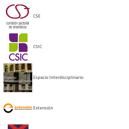
CSE
CSIC
Espacio Interdisciplinario
Extensión