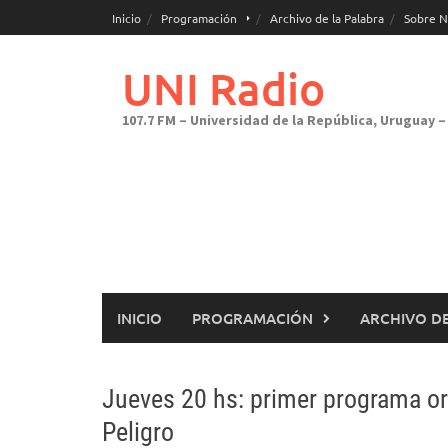
Saltar
Inicio
Programación
Archivo de la Palabra
Sobre N
al
contenido
UNI Radio
107.7 FM – Universidad de la República, Uruguay – 
INICIO
PROGRAMACIÓN
ARCHIVO DE
Jueves 20 hs: primer programa or
Peligro