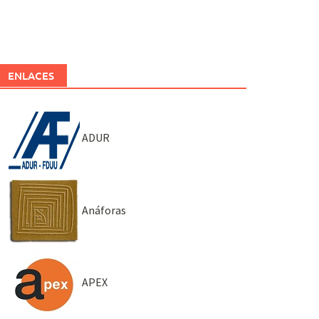
ENLACES
ADUR
Anáforas
APEX