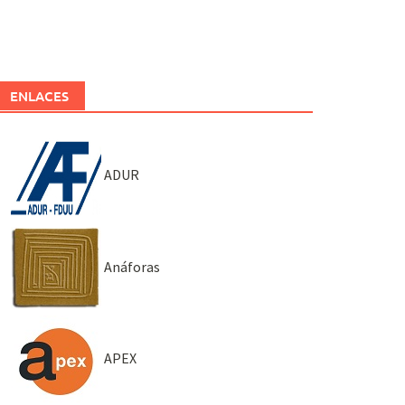
ENLACES
ADUR
Anáforas
APEX