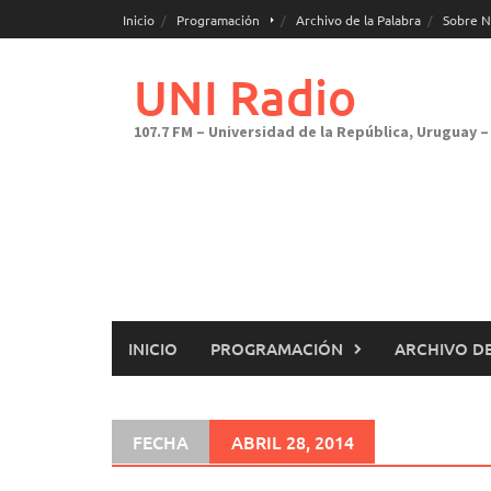
Saltar
Inicio
Programación
Archivo de la Palabra
Sobre N
al
contenido
UNI Radio
107.7 FM – Universidad de la República, Uruguay – 
INICIO
PROGRAMACIÓN
ARCHIVO DE
FECHA
ABRIL 28, 2014