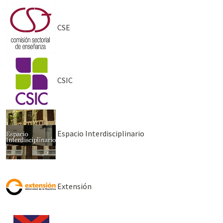
CSE
CSIC
Espacio Interdisciplinario
Extensión