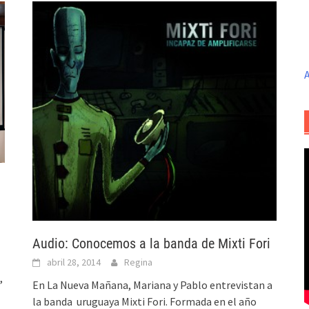
A
Audio: Conocemos a la banda de Mixti Fori
abril 28, 2014
Regina
,
En La Nueva Mañana, Mariana y Pablo entrevistan a
la banda uruguaya Mixti Fori. Formada en el año