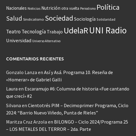
Política
Nacionales
Nutrición
otra vuelta
Noticias
Periodismo
Sociedad
Salud
Sociología
Sindicalismo
Solidaridad
UNI Radio
UdelaR
Teatro
Tecnología
Trabajo
Universidad
Universo Alternativo
COMENTARIOS RECIENTES
Gonzalo Lanza
en
Así y Asá. Programa 10. Reseña de
«Homerar» de Gabriel Galli
Laura
en
Escaramujo #6: Columna de historia «Fue cantando
que crecí» #2
Silvana
en
Cientotrés PIM – Decimoprimer Programa, Ciclo
2024: “Barrio Nuevo Viñedo, Punta de Rieles”
Maritza Cruz Arzola
en
BILONGO – Ciclo 2024/Programa 25
– LOS METALES DEL TERROR – 2da. Parte