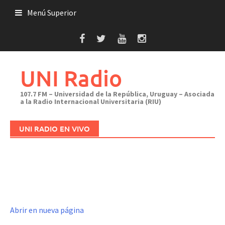
Saltar
Menú Superior
al
contenido
UNI Radio
107.7 FM – Universidad de la República, Uruguay – Asociada
a la Radio Internacional Universitaria (RIU)
UNI RADIO EN VIVO
Abrir en nueva página