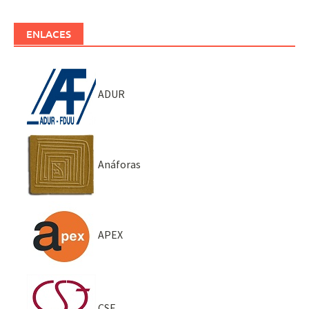
ENLACES
ADUR
Anáforas
APEX
CSE