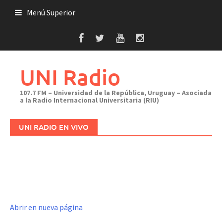
Saltar
Menú Superior
al
contenido
UNI Radio
107.7 FM – Universidad de la República, Uruguay – Asociada
a la Radio Internacional Universitaria (RIU)
UNI RADIO EN VIVO
Abrir en nueva página