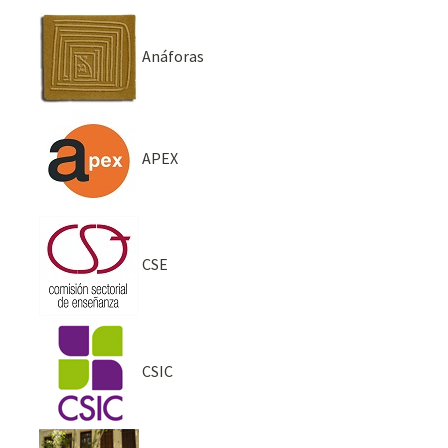
Anáforas
APEX
CSE
CSIC