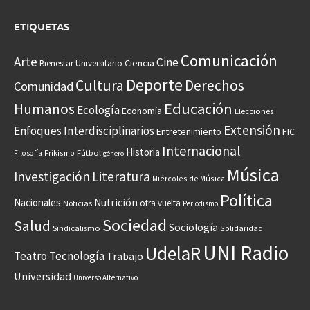
ETIQUETAS
Comunicación
Arte
Cine
Ciencia
Bienestar Universitario
Deporte
Cultura
Derechos
Comunidad
Educación
Humanos
Ecología
Economía
Elecciones
Extensión
Enfoques Interdisciplinarios
Entretenimiento
FIC
Internacional
Historia
Frikismo
Fútbol
Filosofía
género
Música
Investigación
Literatura
Miércoles de Música
Política
Nacionales
Nutrición
otra vuelta
Noticias
Periodismo
Sociedad
Salud
Sociología
Sindicalismo
Solidaridad
UNI Radio
UdelaR
Teatro
Tecnología
Trabajo
Universidad
Universo Alternativo