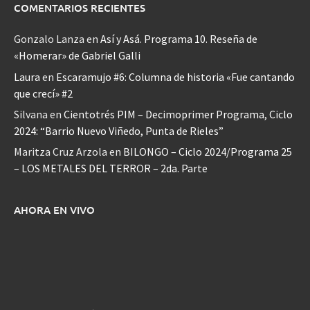
COMENTARIOS RECIENTES
Gonzalo Lanza
en
Así y Asá. Programa 10. Reseña de
«Homerar» de Gabriel Galli
Laura
en
Escaramujo #6: Columna de historia «Fue cantando
que crecí» #2
Silvana
en
Cientotrés PIM – Decimoprimer Programa, Ciclo
2024: “Barrio Nuevo Viñedo, Punta de Rieles”
Maritza Cruz Arzola
en
BILONGO – Ciclo 2024/Programa 25
– LOS METALES DEL TERROR – 2da. Parte
AHORA EN VIVO