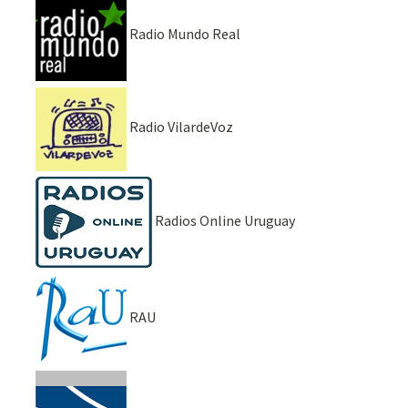
Radio Mundo Real
Radio VilardeVoz
Radios Online Uruguay
RAU