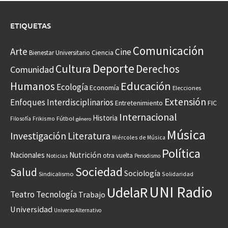
ETIQUETAS
Comunicación
Arte
Cine
Ciencia
Bienestar Universitario
Deporte
Cultura
Derechos
Comunidad
Educación
Humanos
Ecología
Economía
Elecciones
Extensión
Enfoques Interdisciplinarios
Entretenimiento
FIC
Internacional
Historia
Frikismo
Fútbol
Filosofía
género
Música
Investigación
Literatura
Miércoles de Música
Política
Nacionales
Nutrición
otra vuelta
Noticias
Periodismo
Sociedad
Salud
Sociología
Sindicalismo
Solidaridad
UNI Radio
UdelaR
Teatro
Tecnología
Trabajo
Universidad
Universo Alternativo