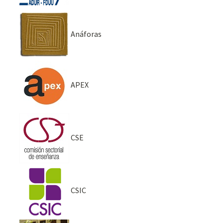
Anáforas
APEX
CSE
CSIC