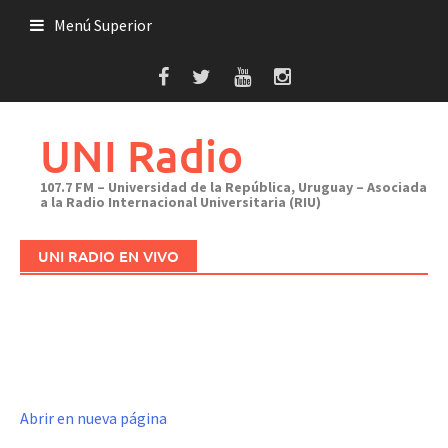
Saltar
Menú Superior
al
contenido
UNI Radio
107.7 FM – Universidad de la República, Uruguay – Asociada
a la Radio Internacional Universitaria (RIU)
UNI RADIO EN VIVO
Abrir en nueva página