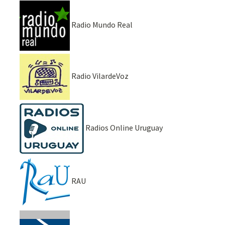
Radio Mundo Real
Radio VilardeVoz
Radios Online Uruguay
RAU