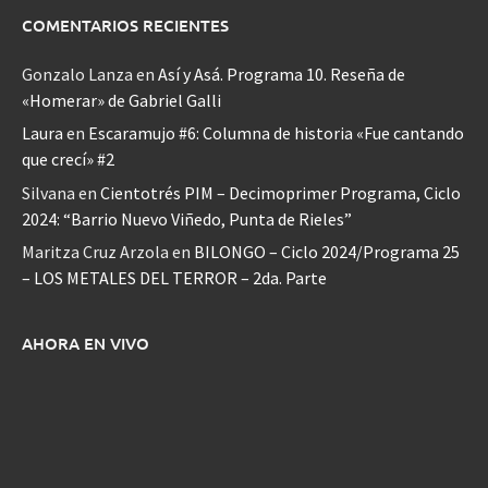
COMENTARIOS RECIENTES
Gonzalo Lanza
en
Así y Asá. Programa 10. Reseña de
«Homerar» de Gabriel Galli
Laura
en
Escaramujo #6: Columna de historia «Fue cantando
que crecí» #2
Silvana
en
Cientotrés PIM – Decimoprimer Programa, Ciclo
2024: “Barrio Nuevo Viñedo, Punta de Rieles”
Maritza Cruz Arzola
en
BILONGO – Ciclo 2024/Programa 25
– LOS METALES DEL TERROR – 2da. Parte
AHORA EN VIVO