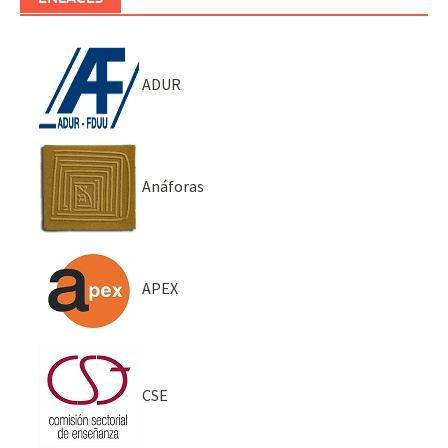
ADUR
Anáforas
APEX
CSE