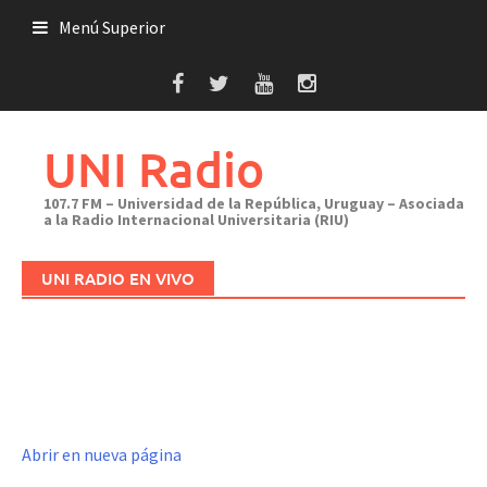
Saltar
Menú Superior
al
contenido
UNI Radio
107.7 FM – Universidad de la República, Uruguay – Asociada
a la Radio Internacional Universitaria (RIU)
UNI RADIO EN VIVO
Abrir en nueva página