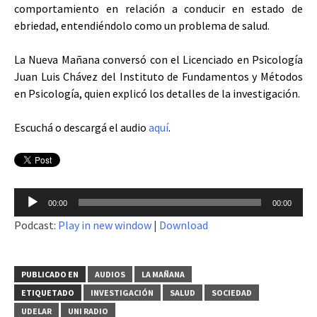
comportamiento en relación a conducir en estado de
ebriedad, entendiéndolo como un problema de salud.
La Nueva Mañana conversó con el Licenciado en Psicología
Juan Luis Chávez del Instituto de Fundamentos y Métodos
en Psicología, quien explicó los detalles de la investigación.
Escuchá o descargá el audio
aquí
.
Reproductor
00:00
00:00
de
Podcast:
Play in new window
|
Download
audio
PUBLICADO EN
AUDIOS
LA MAÑANA
ETIQUETADO
INVESTIGACIÓN
SALUD
SOCIEDAD
UDELAR
UNI RADIO