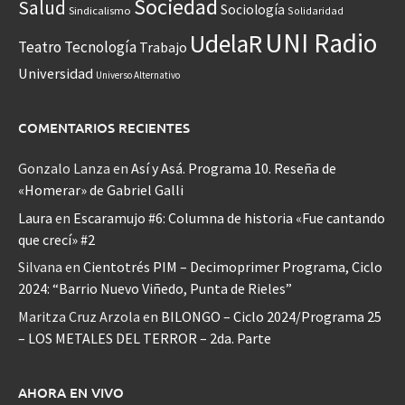
Sociedad
Salud
Sociología
Sindicalismo
Solidaridad
UNI Radio
UdelaR
Teatro
Tecnología
Trabajo
Universidad
Universo Alternativo
COMENTARIOS RECIENTES
Gonzalo Lanza
en
Así y Asá. Programa 10. Reseña de
«Homerar» de Gabriel Galli
Laura
en
Escaramujo #6: Columna de historia «Fue cantando
que crecí» #2
Silvana
en
Cientotrés PIM – Decimoprimer Programa, Ciclo
2024: “Barrio Nuevo Viñedo, Punta de Rieles”
Maritza Cruz Arzola
en
BILONGO – Ciclo 2024/Programa 25
– LOS METALES DEL TERROR – 2da. Parte
AHORA EN VIVO