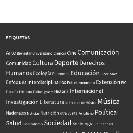
ETIQUETAS
Comunicación
Arte
Cine
Ciencia
Bienestar Universitario
Deporte
Cultura
Derechos
Comunidad
Educación
Humanos
Ecología
Economía
Elecciones
Extensión
Enfoques Interdisciplinarios
Entretenimiento
FIC
Internacional
Historia
Frikismo
Fútbol
Filosofía
género
Música
Investigación
Literatura
Miércoles de Música
Política
Nacionales
Nutrición
otra vuelta
Noticias
Periodismo
Sociedad
Salud
Sociología
Sindicalismo
Solidaridad