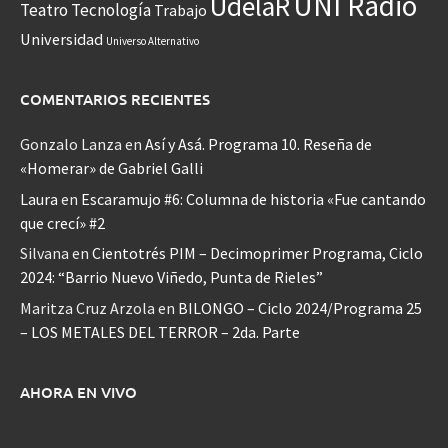
UNI Radio
UdelaR
Teatro
Tecnología
Trabajo
Universidad
Universo Alternativo
COMENTARIOS RECIENTES
Gonzalo Lanza
en
Así y Asá. Programa 10. Reseña de
«Homerar» de Gabriel Galli
Laura
en
Escaramujo #6: Columna de historia «Fue cantando
que crecí» #2
Silvana
en
Cientotrés PIM – Decimoprimer Programa, Ciclo
2024: “Barrio Nuevo Viñedo, Punta de Rieles”
Maritza Cruz Arzola
en
BILONGO – Ciclo 2024/Programa 25
– LOS METALES DEL TERROR – 2da. Parte
AHORA EN VIVO