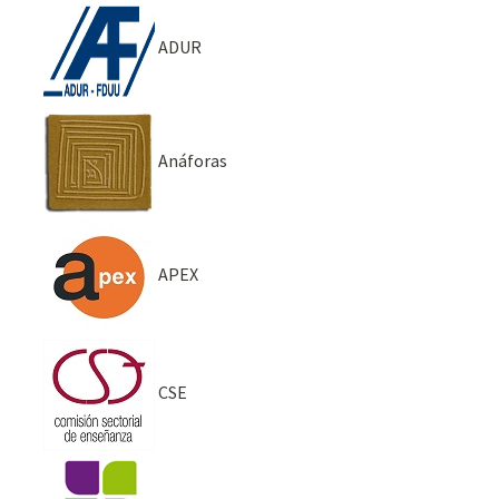
ADUR
Anáforas
APEX
CSE