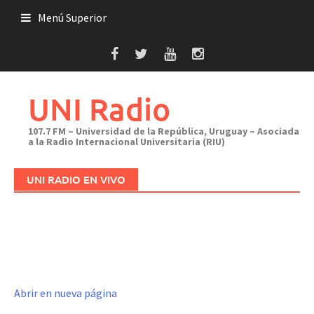
Saltar
Menú Superior
al
contenido
UNI Radio
107.7 FM – Universidad de la República, Uruguay – Asociada
a la Radio Internacional Universitaria (RIU)
UNI RADIO EN VIVO
Abrir en nueva página