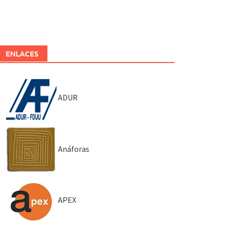
ENLACES
ADUR
Anáforas
APEX