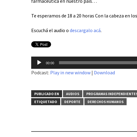
farmacéutica en nuestro país…
Te esperamos de 18 a 20 horas Con la cabeza en los 
Escuchá el audio o
descargalo acá
.
Reproductor
00:00
de
Podcast:
Play in new window
|
Download
audio
PUBLICADO EN
AUDIOS
PROGRAMAS INDEPENDIENTE
ETIQUETADO
DEPORTE
DERECHOS HUMANOS