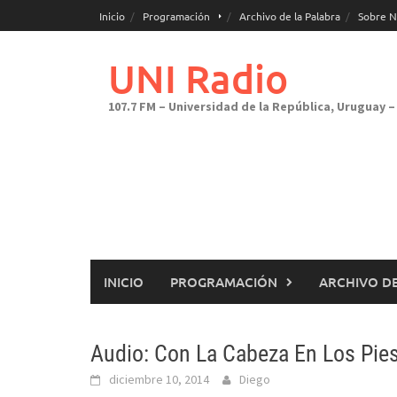
Saltar
Inicio
Programación
Archivo de la Palabra
Sobre N
al
contenido
UNI Radio
107.7 FM – Universidad de la República, Uruguay – 
INICIO
PROGRAMACIÓN
ARCHIVO DE
Audio: Con La Cabeza En Los Pie
diciembre 10, 2014
Diego