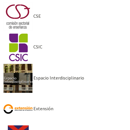
CSE
CSIC
Espacio Interdisciplinario
Extensión