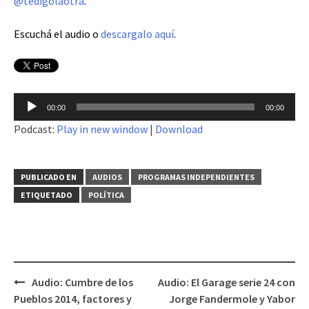
@tedigolaotra
.
Escuchá el audio o
descargalo aquí
.
Reproductor
00:00
00:00
de
Podcast:
Play in new window
|
Download
audio
PUBLICADO EN
AUDIOS
PROGRAMAS INDEPENDIENTES
ETIQUETADO
POLÍTICA
Audio: Cumbre de los
Audio: El Garage serie 24 con
Navegación
Pueblos 2014, factores y
Jorge Fandermole y Yabor