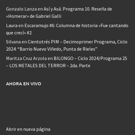
Gonzalo Lanza
en
Así y Asá. Programa 10. Reseña de
«Homerar» de Gabriel Galli
Laura
en
Escaramujo #6: Columna de historia «Fue cantando
que crecí» #2
Silvana
en
Cientotrés PIM – Decimoprimer Programa, Ciclo
2024: “Barrio Nuevo Viñedo, Punta de Rieles”
Maritza Cruz Arzola
en
BILONGO – Ciclo 2024/Programa 25
– LOS METALES DEL TERROR – 2da. Parte
AHORA EN VIVO
Abrir en nueva página