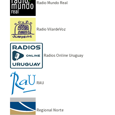
Radio Mundo Real
Radio VilardeVoz
Radios Online Uruguay
RAU
Regional Norte