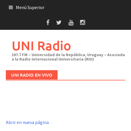
Saltar
Menú Superior
al
contenido
UNI Radio
107.7 FM – Universidad de la República, Uruguay – Asociada
a la Radio Internacional Universitaria (RIU)
UNI RADIO EN VIVO
Abrir en nueva página