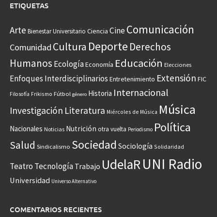
ETIQUETAS
Comunicación
Arte
Cine
Ciencia
Bienestar Universitario
Deporte
Cultura
Derechos
Comunidad
Educación
Humanos
Ecología
Economía
Elecciones
Extensión
Enfoques Interdisciplinarios
Entretenimiento
FIC
Internacional
Historia
Frikismo
Fútbol
Filosofía
género
Música
Investigación
Literatura
Miércoles de Música
Política
Nacionales
Nutrición
otra vuelta
Noticias
Periodismo
Sociedad
Salud
Sociología
Sindicalismo
Solidaridad
UNI Radio
UdelaR
Teatro
Tecnología
Trabajo
Universidad
Universo Alternativo
COMENTARIOS RECIENTES