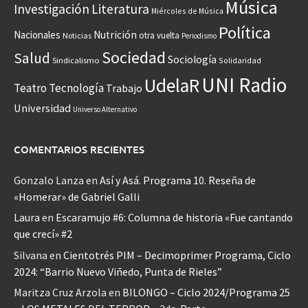
Música
Investigación
Literatura
Miércoles de Música
Política
Nacionales
Nutrición
otra vuelta
Noticias
Periodismo
Sociedad
Salud
Sociología
Sindicalismo
Solidaridad
UNI Radio
UdelaR
Teatro
Tecnología
Trabajo
Universidad
Universo Alternativo
COMENTARIOS RECIENTES
Gonzalo Lanza
en
Así y Asá. Programa 10. Reseña de
«Homerar» de Gabriel Galli
Laura
en
Escaramujo #6: Columna de historia «Fue cantando
que crecí» #2
Silvana
en
Cientotrés PIM – Decimoprimer Programa, Ciclo
2024: “Barrio Nuevo Viñedo, Punta de Rieles”
Maritza Cruz Arzola
en
BILONGO – Ciclo 2024/Programa 25