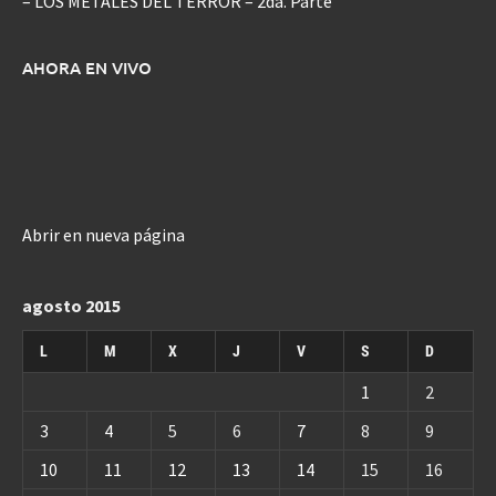
– LOS METALES DEL TERROR – 2da. Parte
AHORA EN VIVO
Abrir en nueva página
agosto 2015
L
M
X
J
V
S
D
1
2
3
4
5
6
7
8
9
10
11
12
13
14
15
16