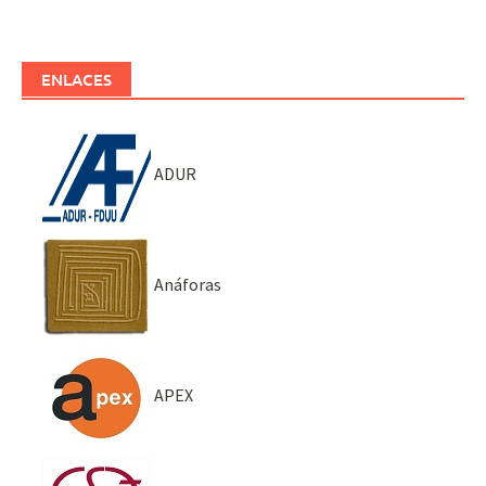
ENLACES
ADUR
Anáforas
APEX