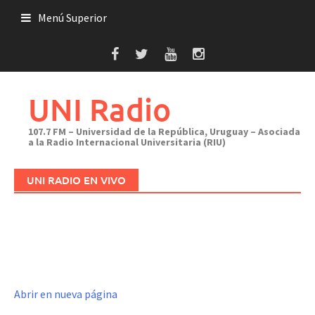
Saltar
Menú Superior
al
contenido
UNI Radio
107.7 FM – Universidad de la República, Uruguay – Asociada
a la Radio Internacional Universitaria (RIU)
UNI RADIO EN VIVO
Abrir en nueva página