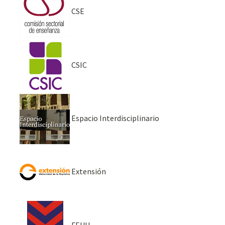
CSE
CSIC
Espacio Interdisciplinario
Extensión
FEUU