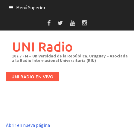
Saltar
Menú Superior
al
contenido
UNI Radio
107.7 FM – Universidad de la República, Uruguay – Asociada
a la Radio Internacional Universitaria (RIU)
UNI RADIO EN VIVO
Abrir en nueva página