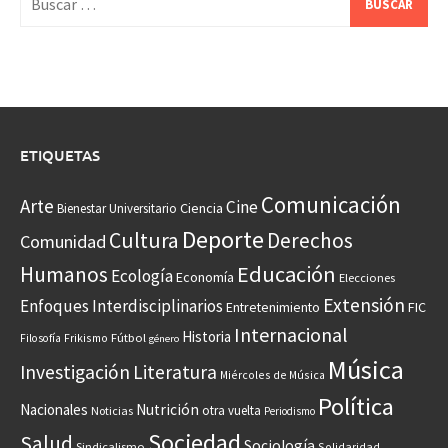
ETIQUETAS
Comunicación
Arte
Cine
Ciencia
Bienestar Universitario
Deporte
Cultura
Derechos
Comunidad
Educación
Humanos
Ecología
Economía
Elecciones
Extensión
Enfoques Interdisciplinarios
Entretenimiento
FIC
Internacional
Historia
Frikismo
Fútbol
Filosofía
género
Música
Investigación
Literatura
Miércoles de Música
Política
Nacionales
Nutrición
otra vuelta
Noticias
Periodismo
Sociedad
Salud
Sociología
Sindicalismo
Solidaridad