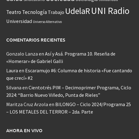
UNI Radio
UdelaR
Teatro
Tecnología
Trabajo
Universidad
Universo Alternativo
COMENTARIOS RECIENTES
Gonzalo Lanza
en
Así y Asá. Programa 10. Reseña de
«Homerar» de Gabriel Galli
Laura
en
Escaramujo #6: Columna de historia «Fue cantando
que crecí» #2
Silvana
en
Cientotrés PIM – Decimoprimer Programa, Ciclo
2024: “Barrio Nuevo Viñedo, Punta de Rieles”
Maritza Cruz Arzola
en
BILONGO – Ciclo 2024/Programa 25
– LOS METALES DEL TERROR – 2da. Parte
AHORA EN VIVO