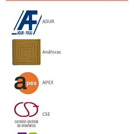
ADUR
Anáforas
APEX
CSE