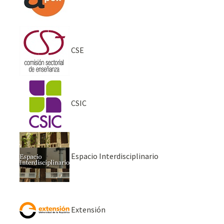
CSE
CSIC
Espacio Interdisciplinario
Extensión