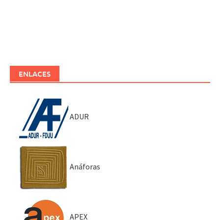
ENLACES
ADUR
Anáforas
APEX