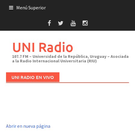
Saltar
Menú Superior
al
contenido
UNI Radio
107.7 FM – Universidad de la República, Uruguay – Asociada
a la Radio Internacional Universitaria (RIU)
UNI RADIO EN VIVO
Abrir en nueva página