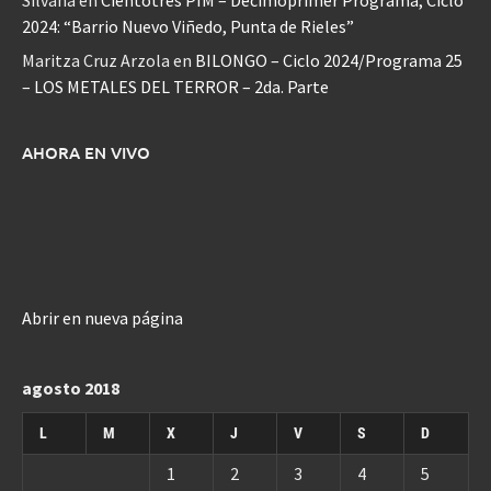
Silvana
en
Cientotrés PIM – Decimoprimer Programa, Ciclo
2024: “Barrio Nuevo Viñedo, Punta de Rieles”
Maritza Cruz Arzola
en
BILONGO – Ciclo 2024/Programa 25
– LOS METALES DEL TERROR – 2da. Parte
AHORA EN VIVO
Abrir en nueva página
agosto 2018
L
M
X
J
V
S
D
1
2
3
4
5