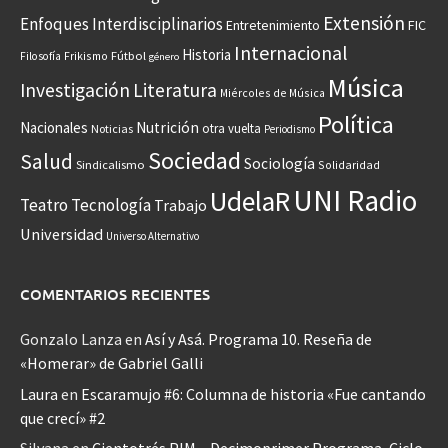
Extensión
Enfoques Interdisciplinarios
Entretenimiento
FIC
Internacional
Historia
Frikismo
Fútbol
Filosofía
género
Música
Investigación
Literatura
Miércoles de Música
Política
Nacionales
Nutrición
otra vuelta
Noticias
Periodismo
Sociedad
Salud
Sociología
Sindicalismo
Solidaridad
UNI Radio
UdelaR
Teatro
Tecnología
Trabajo
Universidad
Universo Alternativo
COMENTARIOS RECIENTES
Gonzalo Lanza
en
Así y Asá. Programa 10. Reseña de
«Homerar» de Gabriel Galli
Laura
en
Escaramujo #6: Columna de historia «Fue cantando
que crecí» #2