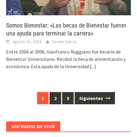
Somos Bienestar: «Las becas de Bienestar fueron
una ayuda para terminar la carrera»
agosto 21, 2018
Cecilia Garcia
Entre 2006 al 2008, Gianfranco Ruggiano fue becario de
Bienestar Universitario. Recibió la beca de alimentación y
económica. Esta ayuda de la Universidad
[...]
1
2
3
Siguientes
Ir
a
las
entradas
UNI RADIO EN VIVO