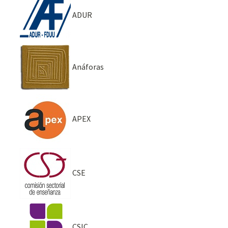
ADUR
Anáforas
APEX
CSE
CSIC