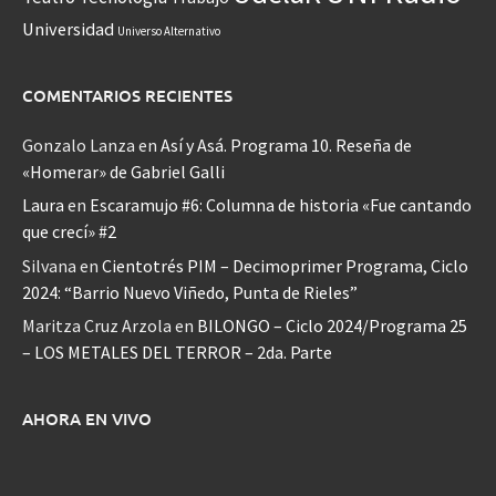
Universidad
Universo Alternativo
COMENTARIOS RECIENTES
Gonzalo Lanza
en
Así y Asá. Programa 10. Reseña de
«Homerar» de Gabriel Galli
Laura
en
Escaramujo #6: Columna de historia «Fue cantando
que crecí» #2
Silvana
en
Cientotrés PIM – Decimoprimer Programa, Ciclo
2024: “Barrio Nuevo Viñedo, Punta de Rieles”
Maritza Cruz Arzola
en
BILONGO – Ciclo 2024/Programa 25
– LOS METALES DEL TERROR – 2da. Parte
AHORA EN VIVO