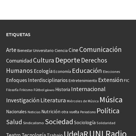
ETIQUETAS
Comunicación
Arte
Cine
Ciencia
Bienestar Universitario
Deporte
Cultura
Derechos
Comunidad
Educación
Humanos
Ecología
Economía
Elecciones
Extensión
Enfoques Interdisciplinarios
Entretenimiento
FIC
Internacional
Historia
Frikismo
Fútbol
Filosofía
género
Música
Investigación
Literatura
Miércoles de Música
Política
Nacionales
Nutrición
otra vuelta
Noticias
Periodismo
Sociedad
Salud
Sociología
Sindicalismo
Solidaridad
UNI Radio
UdelaR
Teatro
Tecnología
Trabajo