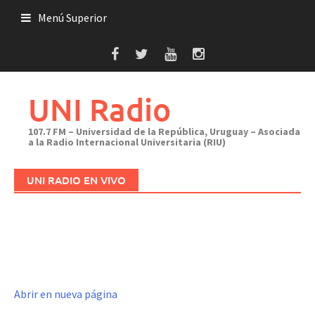
Saltar
Menú Superior
al
contenido
UNI Radio
107.7 FM – Universidad de la República, Uruguay – Asociada
a la Radio Internacional Universitaria (RIU)
UNI RADIO EN VIVO
Abrir en nueva página