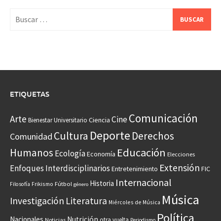
Buscar:
ETIQUETAS
Comunicación
Arte
Cine
Ciencia
Bienestar Universitario
Deporte
Cultura
Derechos
Comunidad
Educación
Humanos
Ecología
Economía
Elecciones
Extensión
Enfoques Interdisciplinarios
Entretenimiento
FIC
Internacional
Historia
Frikismo
Fútbol
Filosofía
género
Música
Investigación
Literatura
Miércoles de Música
Política
Nacionales
Nutrición
otra vuelta
Noticias
Periodismo