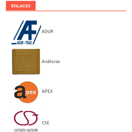
ENLACES
ADUR
Anáforas
APEX
CSE