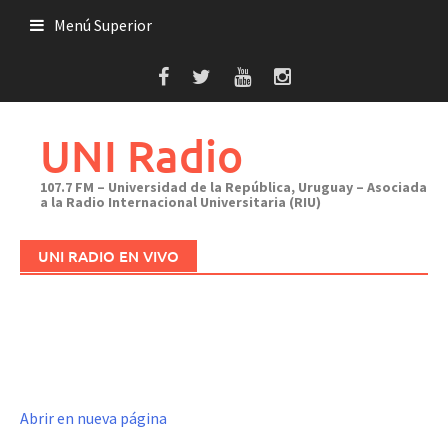
Saltar
Menú Superior
al
contenido
UNI Radio
107.7 FM – Universidad de la República, Uruguay – Asociada
a la Radio Internacional Universitaria (RIU)
UNI RADIO EN VIVO
Abrir en nueva página