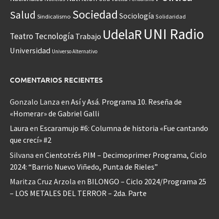
Sociedad
Salud
Sociología
Sindicalismo
Solidaridad
UNI Radio
UdelaR
Teatro
Tecnología
Trabajo
Universidad
Universo Alternativo
COMENTARIOS RECIENTES
Gonzalo Lanza
en
Así y Asá. Programa 10. Reseña de
«Homerar» de Gabriel Galli
Laura
en
Escaramujo #6: Columna de historia «Fue cantando
que crecí» #2
Silvana
en
Cientotrés PIM – Decimoprimer Programa, Ciclo
2024: “Barrio Nuevo Viñedo, Punta de Rieles”
Maritza Cruz Arzola
en
BILONGO – Ciclo 2024/Programa 25
– LOS METALES DEL TERROR – 2da. Parte