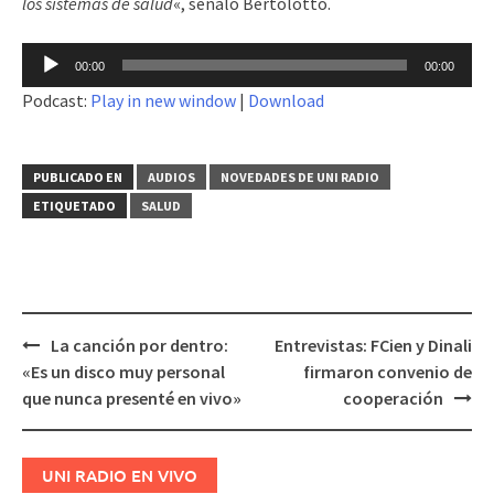
los sistemas de salud
«, señaló Bertolotto.
Reproductor
00:00
00:00
de
Podcast:
Play in new window
|
Download
audio
PUBLICADO EN
AUDIOS
NOVEDADES DE UNI RADIO
ETIQUETADO
SALUD
La canción por dentro:
Entrevistas: FCien y Dinali
Navegación
«Es un disco muy personal
firmaron convenio de
de
que nunca presenté en vivo»
cooperación
entradas
UNI RADIO EN VIVO