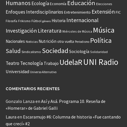
Educación
Humanos
Ecología
Economía
Elecciones
Extensión
Enfoques Interdisciplinarios
Entretenimiento
FIC
Internacional
Historia
Frikismo
Fútbol
Filosofía
género
Música
Investigación
Literatura
Miércoles de Música
Política
Nacionales
Nutrición
otra vuelta
Noticias
Periodismo
Sociedad
Salud
Sociología
Sindicalismo
Solidaridad
UNI Radio
UdelaR
Teatro
Tecnología
Trabajo
Universidad
Universo Alternativo
COMENTARIOS RECIENTES
Gonzalo Lanza
en
Así y Asá. Programa 10. Reseña de
«Homerar» de Gabriel Galli
Laura
en
Escaramujo #6: Columna de historia «Fue cantando
que crecí» #2