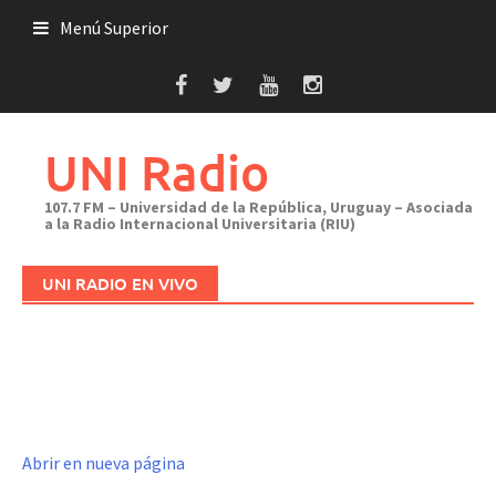
Saltar
Menú Superior
al
contenido
UNI Radio
107.7 FM – Universidad de la República, Uruguay – Asociada
a la Radio Internacional Universitaria (RIU)
UNI RADIO EN VIVO
Abrir en nueva página