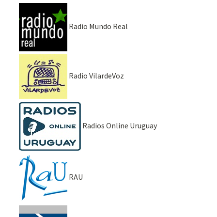
Radio Mundo Real
Radio VilardeVoz
Radios Online Uruguay
RAU