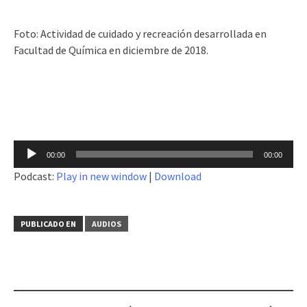
Foto: Actividad de cuidado y recreación desarrollada en
Facultad de Química en diciembre de 2018.
Reproductor
00:00
00:00
de
Podcast:
Play in new window
|
Download
audio
PUBLICADO EN
AUDIOS