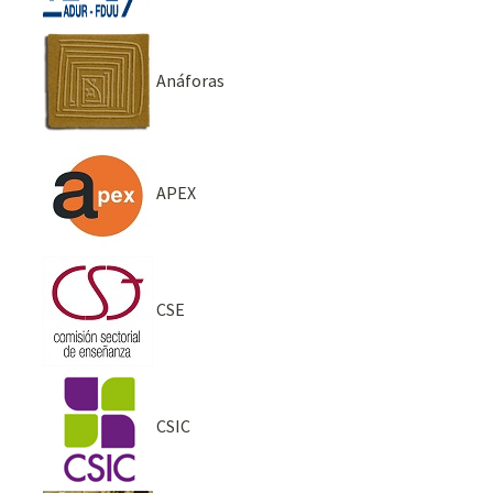
Anáforas
APEX
CSE
CSIC