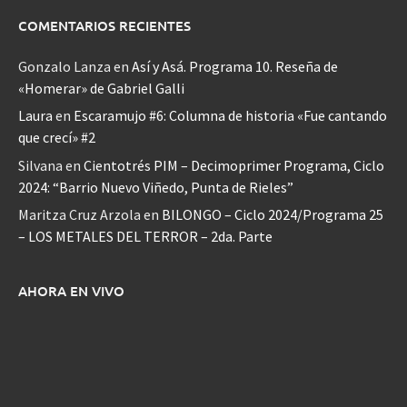
COMENTARIOS RECIENTES
Gonzalo Lanza
en
Así y Asá. Programa 10. Reseña de
«Homerar» de Gabriel Galli
Laura
en
Escaramujo #6: Columna de historia «Fue cantando
que crecí» #2
Silvana
en
Cientotrés PIM – Decimoprimer Programa, Ciclo
2024: “Barrio Nuevo Viñedo, Punta de Rieles”
Maritza Cruz Arzola
en
BILONGO – Ciclo 2024/Programa 25
– LOS METALES DEL TERROR – 2da. Parte
AHORA EN VIVO