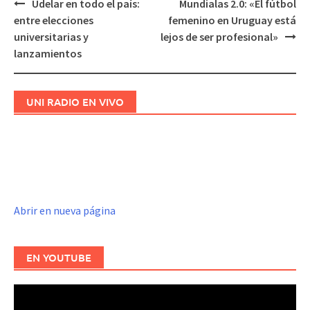
Udelar en todo el país:
Mundialas 2.0: «El fútbol
Navegación
entre elecciones
femenino en Uruguay está
de
universitarias y
lejos de ser profesional»
entradas
lanzamientos
UNI RADIO EN VIVO
Abrir en nueva página
EN YOUTUBE