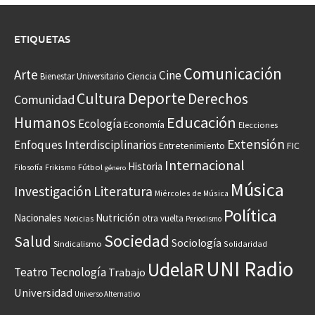
ETIQUETAS
Comunicación
Arte
Cine
Ciencia
Bienestar Universitario
Deporte
Cultura
Derechos
Comunidad
Educación
Humanos
Ecología
Economía
Elecciones
Extensión
Enfoques Interdisciplinarios
Entretenimiento
FIC
Internacional
Historia
Frikismo
Fútbol
Filosofía
género
Música
Investigación
Literatura
Miércoles de Música
Política
Nacionales
Nutrición
otra vuelta
Noticias
Periodismo
Sociedad
Salud
Sociología
Sindicalismo
Solidaridad
UNI Radio
UdelaR
Teatro
Tecnología
Trabajo
Universidad
Universo Alternativo