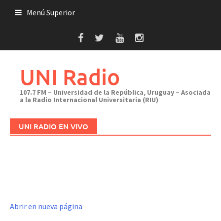
Saltar
Menú Superior
al
contenido
UNI Radio
107.7 FM – Universidad de la República, Uruguay – Asociada
a la Radio Internacional Universitaria (RIU)
UNI RADIO EN VIVO
Abrir en nueva página