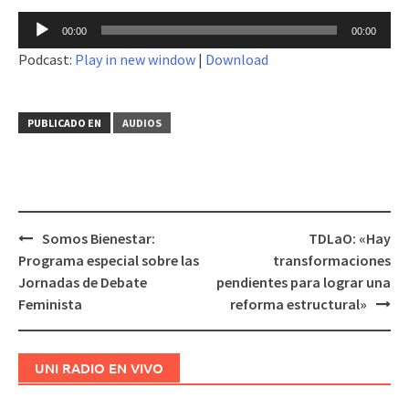
Reproductor
00:00
00:00
de
Podcast:
Play in new window
|
Download
audio
PUBLICADO EN
AUDIOS
Somos Bienestar:
TDLaO: «Hay
Navegación
Programa especial sobre las
transformaciones
de
Jornadas de Debate
pendientes para lograr una
entradas
Feminista
reforma estructural»
UNI RADIO EN VIVO