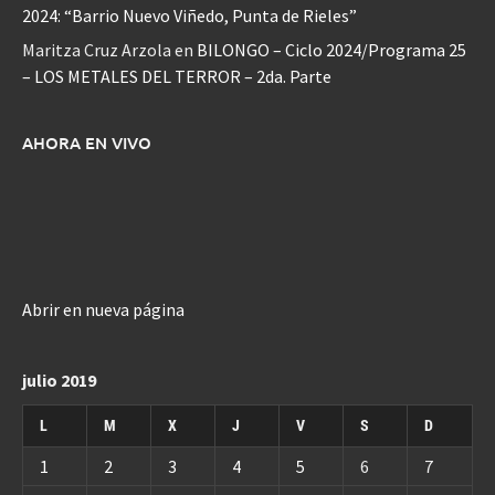
2024: “Barrio Nuevo Viñedo, Punta de Rieles”
Maritza Cruz Arzola
en
BILONGO – Ciclo 2024/Programa 25
– LOS METALES DEL TERROR – 2da. Parte
AHORA EN VIVO
Abrir en nueva página
julio 2019
L
M
X
J
V
S
D
1
2
3
4
5
6
7