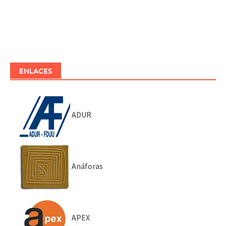
ENLACES
ADUR
Anáforas
APEX