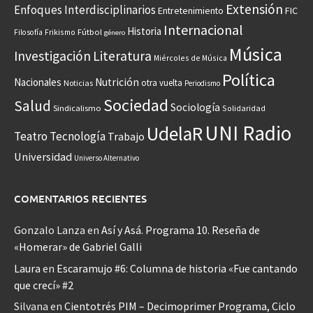
Extensión
Enfoques Interdisciplinarios
Entretenimiento
FIC
Internacional
Historia
Frikismo
Fútbol
Filosofía
género
Música
Investigación
Literatura
Miércoles de Música
Política
Nacionales
Nutrición
otra vuelta
Noticias
Periodismo
Sociedad
Salud
Sociología
Sindicalismo
Solidaridad
UNI Radio
UdelaR
Teatro
Tecnología
Trabajo
Universidad
Universo Alternativo
COMENTARIOS RECIENTES
Gonzalo Lanza
en
Así y Asá. Programa 10. Reseña de
«Homerar» de Gabriel Galli
Laura
en
Escaramujo #6: Columna de historia «Fue cantando
que crecí» #2
Silvana
en
Cientotrés PIM – Decimoprimer Programa, Ciclo