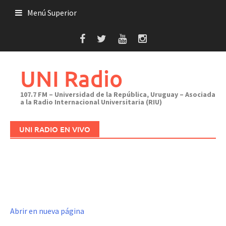
Saltar
Menú Superior
al
contenido
UNI Radio
107.7 FM – Universidad de la República, Uruguay – Asociada
a la Radio Internacional Universitaria (RIU)
UNI RADIO EN VIVO
Abrir en nueva página