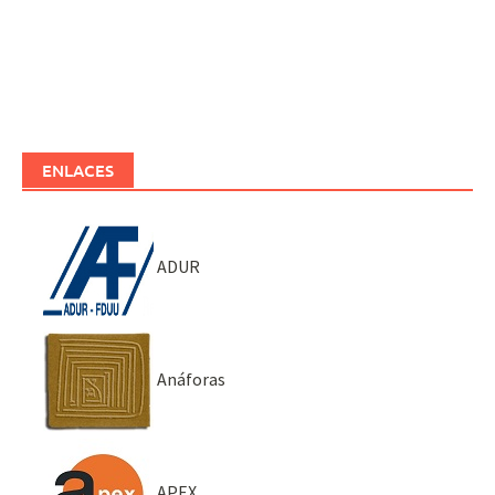
ENLACES
ADUR
Anáforas
APEX