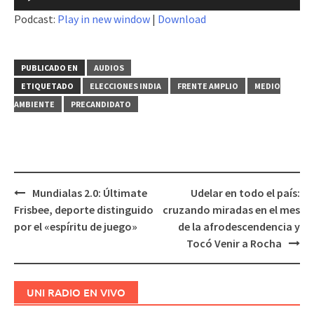
de
Podcast:
Play in new window
|
Download
audio
PUBLICADO EN
AUDIOS
ETIQUETADO
ELECCIONES INDIA
FRENTE AMPLIO
MEDIO
AMBIENTE
PRECANDIDATO
Mundialas 2.0: Últimate
Udelar en todo el país:
Navegación
Frisbee, deporte distinguido
cruzando miradas en el mes
de
por el «espíritu de juego»
de la afrodescendencia y
entradas
Tocó Venir a Rocha
UNI RADIO EN VIVO