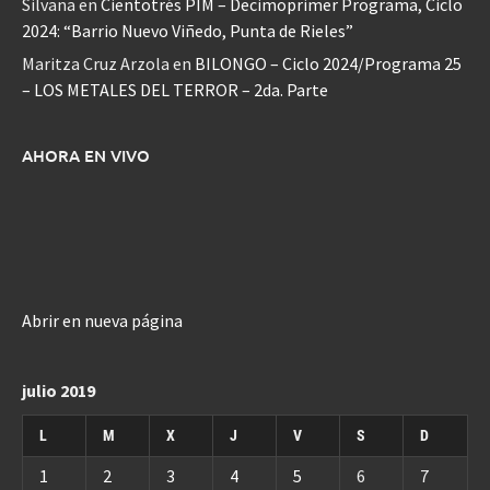
Silvana
en
Cientotrés PIM – Decimoprimer Programa, Ciclo
2024: “Barrio Nuevo Viñedo, Punta de Rieles”
Maritza Cruz Arzola
en
BILONGO – Ciclo 2024/Programa 25
– LOS METALES DEL TERROR – 2da. Parte
AHORA EN VIVO
Abrir en nueva página
julio 2019
L
M
X
J
V
S
D
1
2
3
4
5
6
7