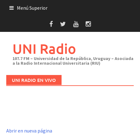
Saltar
Menú Superior
al
contenido
UNI Radio
107.7 FM – Universidad de la República, Uruguay – Asociada
a la Radio Internacional Universitaria (RIU)
UNI RADIO EN VIVO
Abrir en nueva página