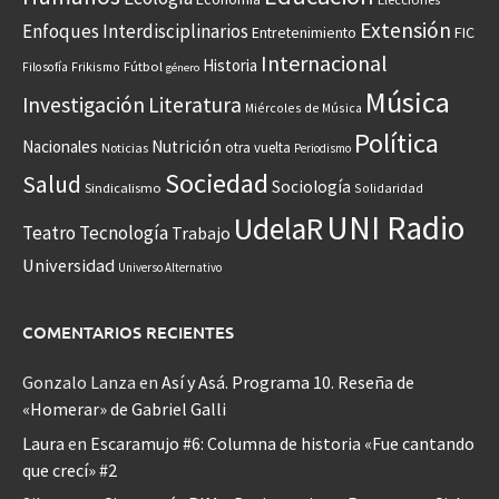
Extensión
Enfoques Interdisciplinarios
Entretenimiento
FIC
Internacional
Historia
Frikismo
Fútbol
Filosofía
género
Música
Investigación
Literatura
Miércoles de Música
Política
Nacionales
Nutrición
otra vuelta
Noticias
Periodismo
Sociedad
Salud
Sociología
Sindicalismo
Solidaridad
UNI Radio
UdelaR
Teatro
Tecnología
Trabajo
Universidad
Universo Alternativo
COMENTARIOS RECIENTES
Gonzalo Lanza
en
Así y Asá. Programa 10. Reseña de
«Homerar» de Gabriel Galli
Laura
en
Escaramujo #6: Columna de historia «Fue cantando
que crecí» #2