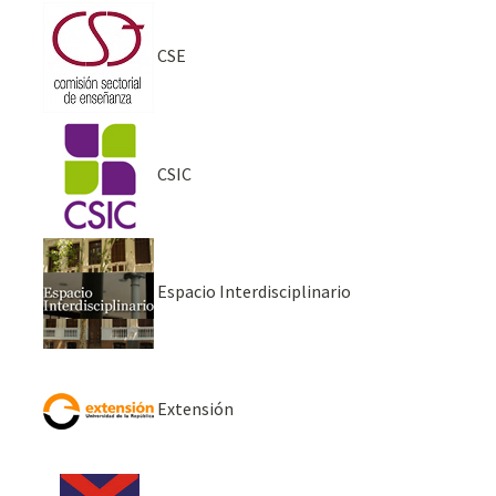
CSE
CSIC
Espacio Interdisciplinario
Extensión