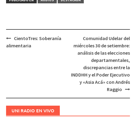
CientoTres: Soberanía
Comunidad Udelar del
Navegación
alimentaria
miércoles 30 de setiembre:
de
análisis de las elecciones
entradas
departamentales,
discrepancias entre la
INDDHH y el Poder Ejecutivo
y «Asia Acá» con Andrés
Raggio
UNI RADIO EN VIVO