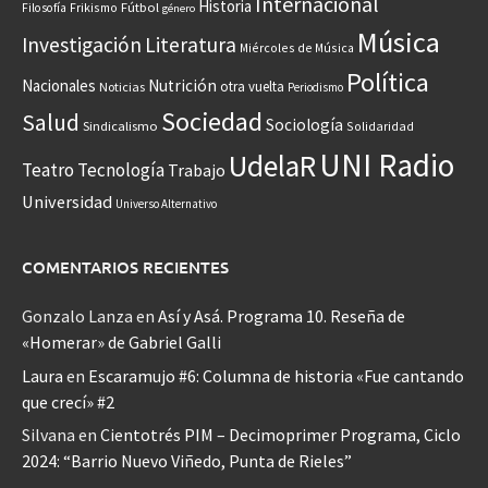
Internacional
Historia
Frikismo
Fútbol
Filosofía
género
Música
Investigación
Literatura
Miércoles de Música
Política
Nacionales
Nutrición
otra vuelta
Noticias
Periodismo
Sociedad
Salud
Sociología
Sindicalismo
Solidaridad
UNI Radio
UdelaR
Teatro
Tecnología
Trabajo
Universidad
Universo Alternativo
COMENTARIOS RECIENTES
Gonzalo Lanza
en
Así y Asá. Programa 10. Reseña de
«Homerar» de Gabriel Galli
Laura
en
Escaramujo #6: Columna de historia «Fue cantando
que crecí» #2
Silvana
en
Cientotrés PIM – Decimoprimer Programa, Ciclo
2024: “Barrio Nuevo Viñedo, Punta de Rieles”