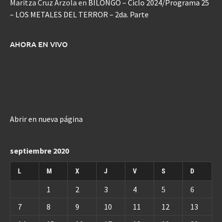
Maritza Cruz Arzola
en
BILONGO – Ciclo 2024/Programa 25
– LOS METALES DEL TERROR – 2da. Parte
AHORA EN VIVO
Abrir en nueva página
septiembre 2020
L
M
X
J
V
S
D
1
2
3
4
5
6
7
8
9
10
11
12
13