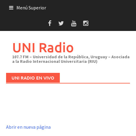
Saltar
Menú Superior
al
contenido
UNI Radio
107.7 FM – Universidad de la República, Uruguay – Asociada
a la Radio Internacional Universitaria (RIU)
UNI RADIO EN VIVO
Abrir en nueva página