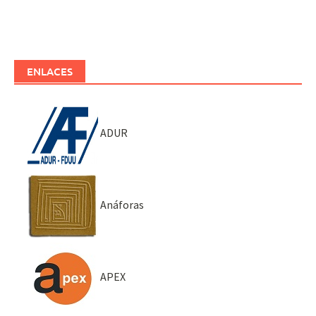
ENLACES
ADUR
Anáforas
APEX