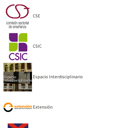
CSE
CSIC
Espacio Interdisciplinario
Extensión