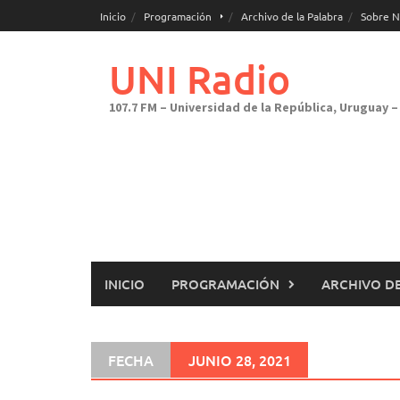
Saltar
Inicio
Programación
Archivo de la Palabra
Sobre N
al
contenido
UNI Radio
107.7 FM – Universidad de la República, Uruguay – 
INICIO
PROGRAMACIÓN
ARCHIVO DE
FECHA
JUNIO 28, 2021