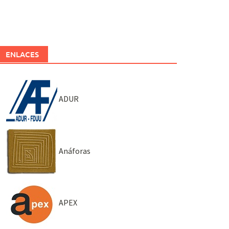
ENLACES
ADUR
Anáforas
APEX