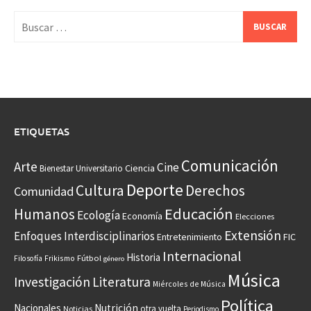
Buscar:
ETIQUETAS
Comunicación
Arte
Cine
Ciencia
Bienestar Universitario
Deporte
Cultura
Derechos
Comunidad
Educación
Humanos
Ecología
Economía
Elecciones
Extensión
Enfoques Interdisciplinarios
Entretenimiento
FIC
Internacional
Historia
Frikismo
Fútbol
Filosofía
género
Música
Investigación
Literatura
Miércoles de Música
Política
Nacionales
Nutrición
otra vuelta
Noticias
Periodismo