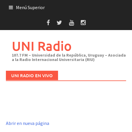
Saltar
Menú Superior
al
contenido
UNI Radio
107.7 FM – Universidad de la República, Uruguay – Asociada
a la Radio Internacional Universitaria (RIU)
UNI RADIO EN VIVO
Abrir en nueva página