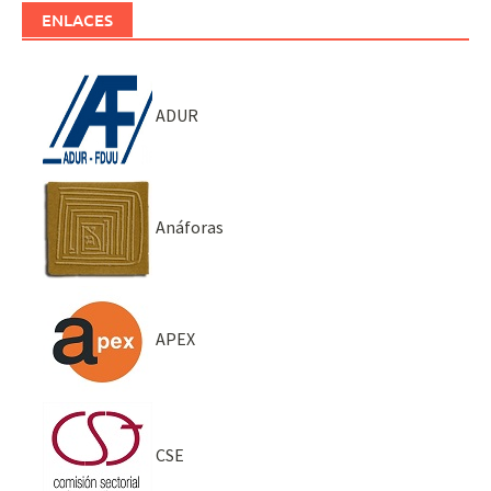
ENLACES
ADUR
Anáforas
APEX
CSE