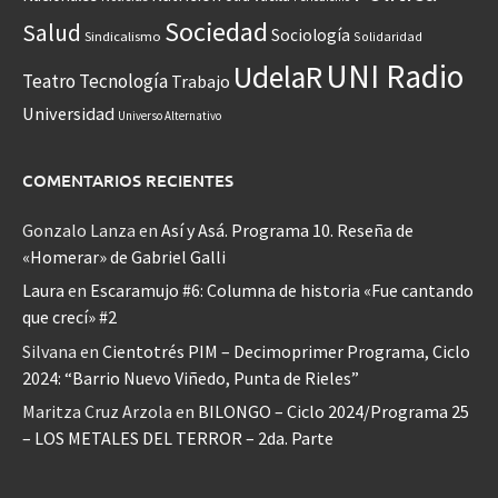
Sociedad
Salud
Sociología
Sindicalismo
Solidaridad
UNI Radio
UdelaR
Teatro
Tecnología
Trabajo
Universidad
Universo Alternativo
COMENTARIOS RECIENTES
Gonzalo Lanza
en
Así y Asá. Programa 10. Reseña de
«Homerar» de Gabriel Galli
Laura
en
Escaramujo #6: Columna de historia «Fue cantando
que crecí» #2
Silvana
en
Cientotrés PIM – Decimoprimer Programa, Ciclo
2024: “Barrio Nuevo Viñedo, Punta de Rieles”
Maritza Cruz Arzola
en
BILONGO – Ciclo 2024/Programa 25
– LOS METALES DEL TERROR – 2da. Parte