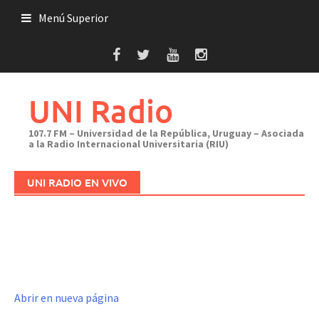
Saltar
Menú Superior
al
contenido
UNI Radio
107.7 FM – Universidad de la República, Uruguay – Asociada
a la Radio Internacional Universitaria (RIU)
UNI RADIO EN VIVO
Abrir en nueva página