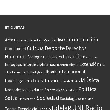
ETIQUETAS
Comunicación
Arte
Cine
Ciencia
Bienestar Universitario
Deporte
Cultura
Derechos
Comunidad
Educación
Humanos
Ecología
Economía
Elecciones
Extensión
Enfoques Interdisciplinarios
Entretenimiento
FIC
Internacional
Historia
Frikismo
Fútbol
Filosofía
género
Música
Investigación
Literatura
Miércoles de Música
Política
Nacionales
Nutrición
otra vuelta
Noticias
Periodismo
Sociedad
Salud
Sociología
Sindicalismo
Solidaridad
UNI Radio
UdelaR
Teatro
Tecnología
Trabajo