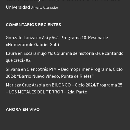
Universidad
Universo Alternativo
COMENTARIOS RECIENTES
Gonzalo Lanza
en
Así y Asá. Programa 10. Reseña de
«Homerar» de Gabriel Galli
Laura
en
Escaramujo #6: Columna de historia «Fue cantando
que crecí» #2
Silvana
en
Cientotrés PIM – Decimoprimer Programa, Ciclo
2024: “Barrio Nuevo Viñedo, Punta de Rieles”
Maritza Cruz Arzola
en
BILONGO – Ciclo 2024/Programa 25
– LOS METALES DEL TERROR – 2da. Parte
AHORA EN VIVO