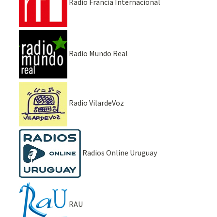
Radio Francia Internacional
Radio Mundo Real
Radio VilardeVoz
Radios Online Uruguay
RAU