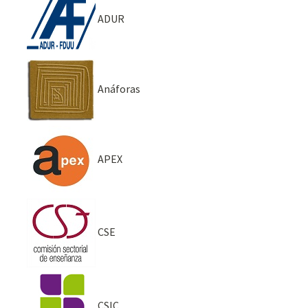
ADUR
Anáforas
APEX
CSE
CSIC