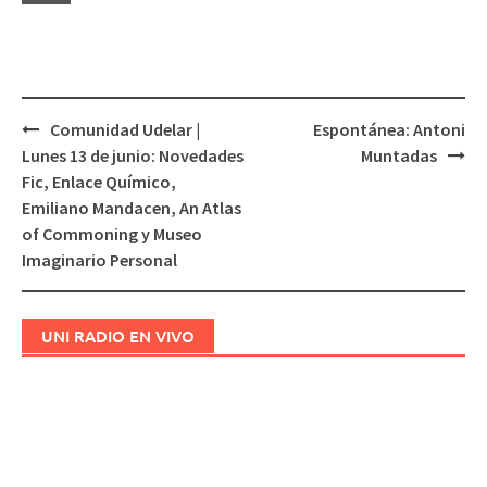
Comunidad Udelar |
Espontánea: Antoni
Navegación
Lunes 13 de junio: Novedades
Muntadas
de
Fic, Enlace Químico,
entradas
Emiliano Mandacen, An Atlas
of Commoning y Museo
Imaginario Personal
UNI RADIO EN VIVO