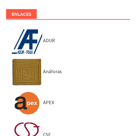
ENLACES
ADUR
Anáforas
APEX
CSE