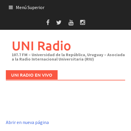
Saltar
Menú Superior
al
contenido
UNI Radio
107.7 FM – Universidad de la República, Uruguay – Asociada
a la Radio Internacional Universitaria (RIU)
UNI RADIO EN VIVO
Abrir en nueva página