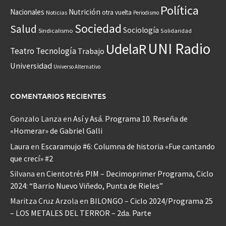
Política
Nacionales
Nutrición
otra vuelta
Noticias
Periodismo
Sociedad
Salud
Sociología
Sindicalismo
Solidaridad
UNI Radio
UdelaR
Teatro
Tecnología
Trabajo
Universidad
Universo Alternativo
COMENTARIOS RECIENTES
Gonzalo Lanza
en
Así y Asá. Programa 10. Reseña de
«Homerar» de Gabriel Galli
Laura
en
Escaramujo #6: Columna de historia «Fue cantando
que crecí» #2
Silvana
en
Cientotrés PIM – Decimoprimer Programa, Ciclo
2024: “Barrio Nuevo Viñedo, Punta de Rieles”
Maritza Cruz Arzola
en
BILONGO – Ciclo 2024/Programa 25
– LOS METALES DEL TERROR – 2da. Parte