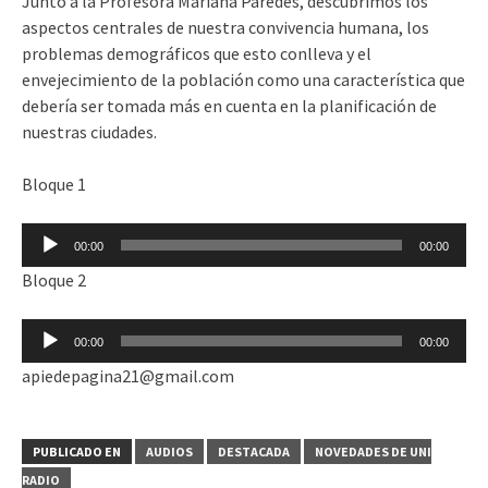
Junto a la Profesora Mariana Paredes, descubrimos los
aspectos centrales de nuestra convivencia humana, los
problemas demográficos que esto conlleva y el
envejecimiento de la población como una característica que
debería ser tomada más en cuenta en la planificación de
nuestras ciudades.
Bloque 1
Reproductor
00:00
00:00
de
Bloque 2
audio
Reproductor
00:00
00:00
de
apiedepagina21@gmail.com
audio
PUBLICADO EN
AUDIOS
DESTACADA
NOVEDADES DE UNI
RADIO